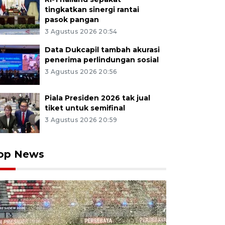
tingkatkan sinergi rantai
pasok pangan
3 Agustus 2026 20:54
Data Dukcapil tambah akurasi
penerima perlindungan sosial
3 Agustus 2026 20:56
Piala Presiden 2026 tak jual
tiket untuk semifinal
3 Agustus 2026 20:59
op News
Hindu melakukan ritual Melukat atau pembersihan diri
ncoran Solas Tirta Taman Mumbul, Desa Sangeh, Badung,
ian besar umat Hindu melakukan ritual melukat pada 
i setelah Hari Raya Galungan di objek wisata religi ter
a spiritual dan jasmani serta mengembalikan energi 
a Wibowo/wsj.