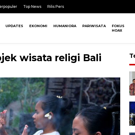
erpopuler
Top News
Rilis Pers
UPDATES
EKONOMI
HUMANIORA
PARIWISATA
FOKUS
HOAX
jek wisata religi Bali
T