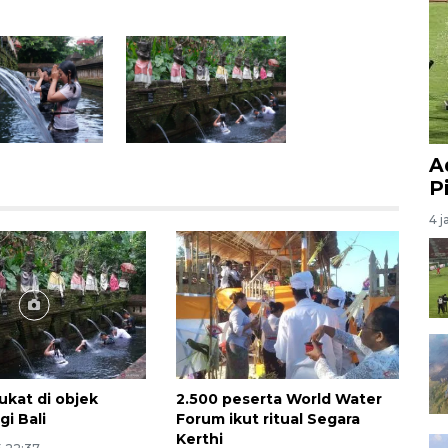
A
P
4 j
ukat di objek
2.500 peserta World Water
gi Bali
Forum ikut ritual Segara
Kerthi