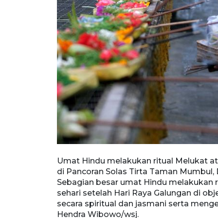
anis Galungan
Umat Hindu melakukan ritual Melukat a
24/4/2025).
di Pancoran Solas Tirta Taman Mumbul, D
alungan atau
Sebagian besar umat Hindu melakukan r
mbersihkan diri
sehari setelah Hari Raya Galungan di obj
RA FOTO/Nyoman
secara spiritual dan jasmani serta me
Hendra Wibowo/wsj.