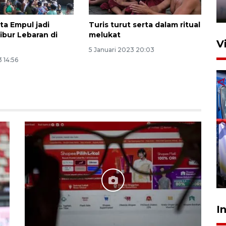
4 Agustus 2026 20:10
ta Empul jadi
Turis turut serta dalam ritual
libur Lebaran di
melukat
V
5 Januari 2023 20:03
3 14:56
Apresiasi Desak Made,
Pemprov Bali siapkan wall
standar internasional
24 Juli 2026 20:25
I