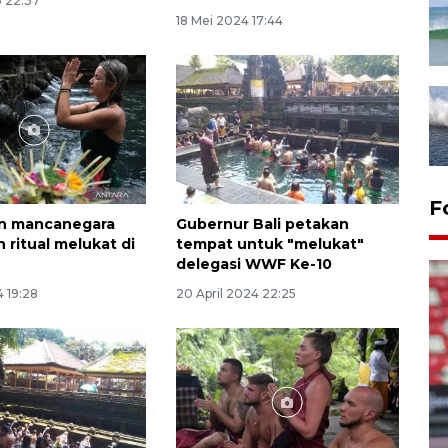
5 22:37
18 Mei 2024 17:44
F
n mancanegara
Gubernur Bali petakan
 ritual melukat di
tempat untuk "melukat"
delegasi WWF Ke-10
4 19:28
20 April 2024 22:25
Persib Bandung lolos ke final
setelah kalahkan Persija
Jakarta 2-1