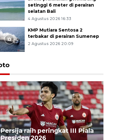
setinggi 6 meter di perairan
selatan Bali
4 Agustus 2026 16:33
KMP Mutiara Sentosa 2
terbakar di perairan Sumenep
2 Agustus 2026 20:09
oto
Pemerint
Persija raih peringkat III Piala
pajak pe
Presiden 2026
aplikasi 