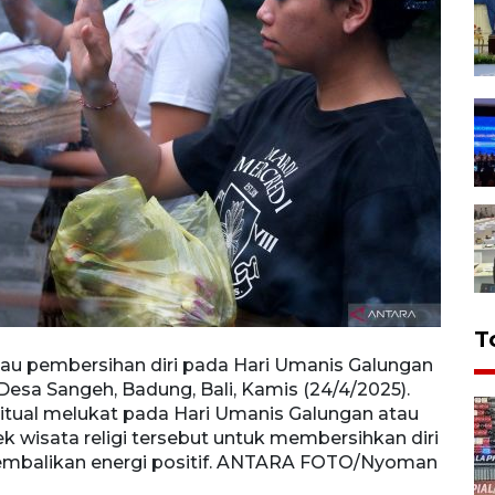
T
tau pembersihan diri pada Hari Umanis Galungan
Umat 
esa Sangeh, Badung, Bali, Kamis (24/4/2025).
di Pa
itual melukat pada Hari Umanis Galungan atau
Sebag
ek wisata religi tersebut untuk membersihkan diri
sehar
ngembalikan energi positif. ANTARA FOTO/Nyoman
secar
Hendr