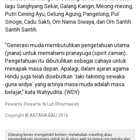
lagu Sanghyang Sekar, Galang Kangin, Meong-meong,
Putri Cening Ayu, Gelung Agung, Pangelong, Pul
Sinoge, Cadu Sakti, Om Nama Siwaya, dan Om Santih
Santih Santih.
"Generasi muda membutuhkan pengetahuan utama
(jnana) untuk memahami pranayuga (spirit zaman).
Pengetahuan itu dibutuhkan sebagai cahaya untuk
menapak masa depan. Apalagi, dalam ajaran agama
Hindu juga telah disebutkan `taki-takining sewaka
guna widya` yang artinya masa muda adalah masa
belajar," kata Wahyudita. (WDY)
Pewarta: Pewarta: Ni Luh Rhismawati
Copyright © ANTARA BALI 2016
Dilarang keras mengambil konten, melakukan crawling atau
pengindeksan otomatis untuk AI di situs web ini tanpa izin tertulis dari