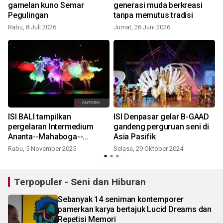
gamelan kuno Semar
generasi muda berkreasi
Pegulingan
tanpa memutus tradisi
Rabu, 8 Juli 2026
Jumat, 26 Juni 2026
ISI BALI tampilkan
ISI Denpasar gelar B-GAAD
pergelaran Intermedium
gandeng perguruan seni di
Ananta--Mahaboga--
Asia Pasifik
Anantya
Rabu, 5 November 2025
Selasa, 29 Oktober 2024
S
Terpopuler - Seni dan Hiburan
Sebanyak 14 seniman kontemporer
pamerkan karya bertajuk Lucid Dreams dan
Repetisi Memori