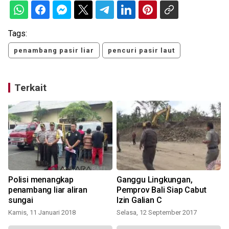
Tags:
penambang pasir liar
pencuri pasir laut
Terkait
Polisi menangkap
Ganggu Lingkungan,
penambang liar aliran
Pemprov Bali Siap Cabut
sungai
Izin Galian C
Kamis, 11 Januari 2018
Selasa, 12 September 2017
S