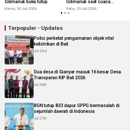
Gilimanuk buka tutup
Gilimanuk saat cuaca
ekstrem
Kamis, 30 Juli 2026
Rabu, 29 Juli 2026
J
Terpopuler - Updates
Polisi perketat pengamanan objek vital
kelistrikan di Bali
Jul 23rd
Dua desa di Gianyar masuk 16 besar Desa
Transparan KIP Bali 2026
Jul 30th
BGN tutup 833 dapur SPPG bermasalah di
sejumlah daerah di Indonesia
Jul 27th