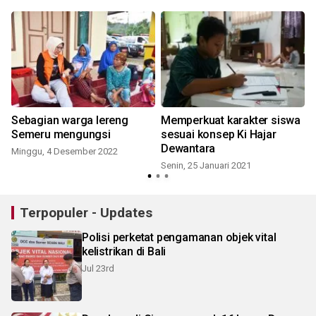
Sebagian warga lereng
Memperkuat karakter siswa
Semeru mengungsi
sesuai konsep Ki Hajar
R
Dewantara
Minggu, 4 Desember 2022
Senin, 25 Januari 2021
Terpopuler - Updates
Polisi perketat pengamanan objek vital
kelistrikan di Bali
Jul 23rd