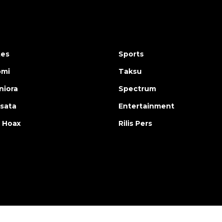
tes
Sports
omi
Taksu
iora
Spectrum
isata
Entertainment
 Hoax
Rilis Pers