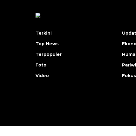
Terkini
Upda
Top News
Ekon
Terpopuler
Human
Foto
Pariw
Video
Fokus