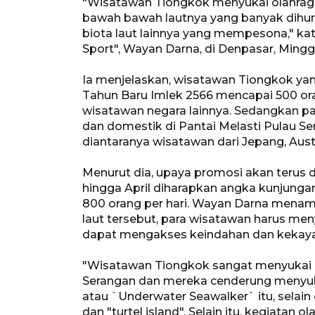
"Wisatawan Tiongkok menyukai olahraga 
bawah bawah lautnya yang banyak dihun
biota laut lainnya yang mempesona," ka
Sport", Wayan Darna, di Denpasar, Mingg
Ia menjelaskan, wisatawan Tiongkok ya
Tahun Baru Imlek 2566 mencapai 500 ora
wisatawan negara lainnya. Sedangkan pa
dan domestik di Pantai Melasti Pulau S
diantaranya wisatawan dari Jepang, Aust
Menurut dia, upaya promosi akan terus 
hingga April diharapkan angka kunjungan
800 orang per hari. Wayan Darna menam
laut tersebut, para wisatawan harus m
dapat mengakses keindahan dan kekayaan
"Wisatawan Tiongkok sangat menyukai k
Serangan dan mereka cenderung menyuk
atau `Underwater Seawalker` itu, selain 
dan "turtel island". Selain itu, kegiatan 