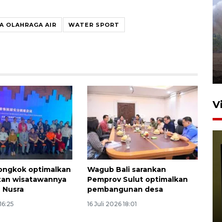
Sebanyak 62 penumpang
A OLAHRAGA AIR
WATER SPORT
selamat dari kebakaran KM
Mutiara Sentosa II
dikembalikan ke Surabaya
4 Agustus 2026 19:23
V
ongkok optimalkan
Wagub Bali sarankan
tan wisatawannya
Pemprov Sulut optimalkan
n Nusra
pembangunan desa
Persiapan Skuad Garuda
16:25
16 Juli 2026 18:01
jelang laga lawan Kamboja
pada Piala AFF