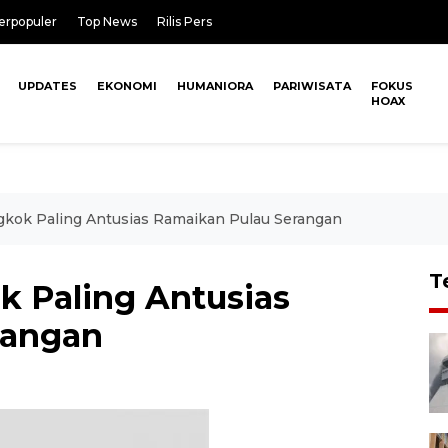
erpopuler
Top News
Rilis Pers
UPDATES
EKONOMI
HUMANIORA
PARIWISATA
FOKUS
HOAX
kok Paling Antusias Ramaikan Pulau Serangan
T
 Paling Antusias
rangan