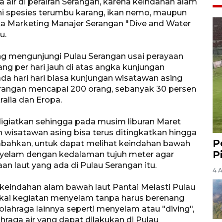
air di perairan Serangan, karena keindahan alam
i spesies terumbu karang, ikan nemo, maupun
ta Marketing Manajer Serangan "Dive and Water
u.
ng mengunjungi Pulau Serangan usai perayaan
ng per hari jauh di atas angka kunjungan
da hari hari biasa kunjungan wisatawan asing
erangan mencapai 200 orang, sebanyak 30 persen
ralia dan Eropa.
digiatkan sehingga pada musim liburan Maret
 wisatawan asing bisa terus ditingkatkan hingga
P
bahkan, untuk dapat melihat keindahan bawah
P
enyelam dengan kedalaman tujuh meter agar
 laut yang ada di Pulau Serangan itu.
4 
eindahan alam bawah laut Pantai Melasti Pulau
ai kegiatan menyelam tanpa harus berenang
olahraga lainnya seperti menyelam atau "diving",
olahraga air yang dapat dilakukan di Pulau