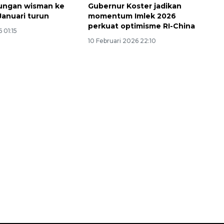
ungan wisman ke
Gubernur Koster jadikan
Januari turun
momentum Imlek 2026
perkuat optimisme RI-China
 01:15
10 Februari 2026 22:10
Belanja turis asing beri angin
segar bagi ekonomi
2026-08-05 09:00:00