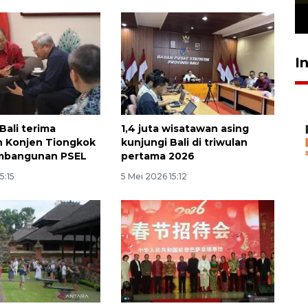
23 Juli 2026 19:12
I
Bali terima
1,4 juta wisatawan asing
n Konjen Tiongkok
kunjungi Bali di triwulan
mbangunan PSEL
pertama 2026
5:15
5 Mei 2026 15:12