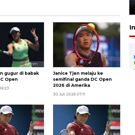
26 Juli 2026 21:18
I
en gugur di babak
Janice Tjen melaju ke
DC Open
semifinal ganda DC Open
2026 di Amerika
 06:23
30 Juli 2026 07:11