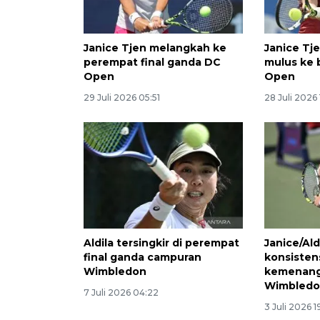
Janice Tjen melangkah ke
Janice Tj
perempat final ganda DC
mulus ke 
Open
Open
29 Juli 2026 05:51
28 Juli 2026
Aldila tersingkir di perempat
Janice/Ald
final ganda campuran
konsisten
Wimbledon
kemenang
Wimbled
7 Juli 2026 04:22
3 Juli 2026 1