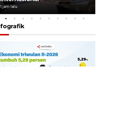
1 jam lalu
9 jam lalu
nfografik