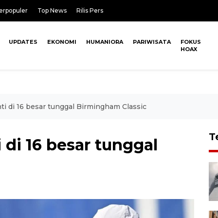
erpopuler
Top News
Rilis Pers
UPDATES
EKONOMI
HUMANIORA
PARIWISATA
FOKUS
HOAX
ti di 16 besar tunggal Birmingham Classic
T
 di 16 besar tunggal