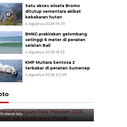
Satu akses wisata Bromo
ditutup sementara akibat
kebakaran hutan
4 Agustus 2026 19:29
BMKG prakirakan gelombang
setinggi 6 meter di perairan
selatan Bali
4 Agustus 2026 16:33
KMP Mutiara Sentosa 2
terbakar di perairan Sumenep
2 Agustus 2026 20:09
Persebaya juara Piala
oto
Presiden 2026 setelah adu
pinalti lawan Persib
11 menit lalu