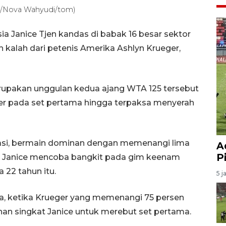
TO/Nova Wahyudi/tom)
ia Janice Tjen kandas di babak 16 besar sektor
 kalah dari petenis Amerika Ashlyn Krueger,
erupakan unggulan kedua ajang WTA 125 tersebut
r pada set pertama hingga terpaksa menyerah
ikasi, bermain dominan dengan memenangi lima
A
P
, Janice mencoba bangkit pada gim keenam
 22 tahun itu.
5 j
ma, ketika Krueger yang memenangi 75 persen
an singkat Janice untuk merebut set pertama.