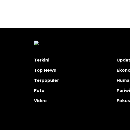
Terkini
Upda
Top News
Ekon
Terpopuler
Human
Foto
Pariw
Video
Fokus