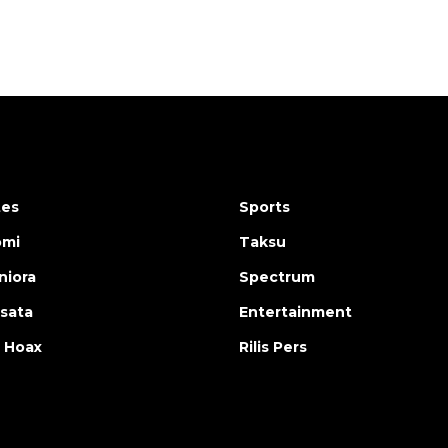
tes
Sports
omi
Taksu
iora
Spectrum
isata
Entertainment
 Hoax
Rilis Pers