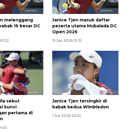
en melenggang
Janice Tjen masuk daftar
babak 16 besar DC
peserta utama Mubalada DC
Open 2026
 10:52
15 Juli 2026 10:15
Memberantas kejahatan
jalanan Jakarta
2026-08-05 18:00:00
ila sebut
Janice Tjen tersingkir di
si kunci
babak kedua Wimbledon
an pertama di
1 Juli 2026 20:51
on
9:40