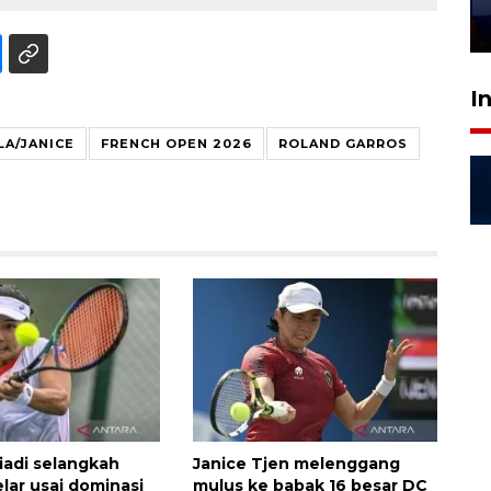
28 Juli 2026 18:10
I
LA/JANICE
FRENCH OPEN 2026
ROLAND GARROS
jiadi selangkah
Janice Tjen melenggang
lar usai dominasi
mulus ke babak 16 besar DC