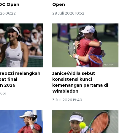
 DC Open
Open
026 06:22
28 Juli 2026 10:52
dreozzi melangkah
Janice/Aldila sebut
Layanan haji Indonesia
at final
konsistensi kunci
semakin memuaskan
n 2026
kemenangan pertama di
Wimbledon
2026-08-08 15:00:00
5:21
3 Juli 2026 19:40