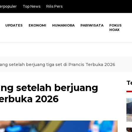
erpopuler
Top News
Rilis Pers
UPDATES
EKONOMI
HUMANIORA
PARIWISATA
FOKUS
HOAX
ang setelah berjuang tiga set di Prancis Terbuka 2026
T
ang setelah berjuang
 Terbuka 2026