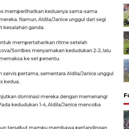
arros memperlihatkan keduanya sama-sama
reka. Namun, Aldila/Janice unggul dari segi
it kesalahan ganda.
 untuk mempertahankan ritme setelah
kova/Sorribes menyamakan kedudukan 2-2, lalu
memaksa ke set penentu.
 servis pertama, sementara Aldila/Janice unggul
s kedua.
F
anjutkan dominasi mereka dengan memenangi
. Pada kedudukan 1-4, Aldila/Janice mencoba
 tahun tersebut mampu membawa pertandingan