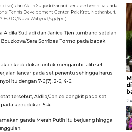
en (kiri) dan Aldila Sutjiadi (kanan) berpose bersama pada
ional Tennis Development Center, Pak Kret, Nothanburi,
ARA FOTO/Nova Wahyudi/sgd/pri.)
 Aldila Sutjiadi dan Janice Tjen tumbang setelah
ie Bouzkova/Sara Sorribes Tormo pada babak
makan kedudukan untuk mengambil alih set
erjalan lancar pada set penentu sehingga harus
M
l itu dengan 7-6(7), 2-6, 4-6.
d
b
at tersebut, Aldila/Janice bangkit pada set
7 A
pada kedudukan 5-4.
akan ganda Merah Putih itu berjuang hingga
unggulan.