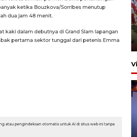
banyak ketika Bouzkova/Sorribes menutup
ah dua jam 48 menit.
Sejumlah musisi meriahkan
penutupan Piala Presiden
at kaki dalam debutnya di Grand Slam lapangan
2026
 babak pertama sektor tunggal dari petenis Emma
7 Agustus 2026 10:46
V
Bea Cukai sita 19 ribu botol
g atau pengindeksan otomatis untuk AI di situs web ini tanpa
miras berpita cukai palsu di
Bali