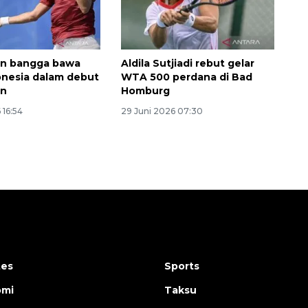
en bangga bawa
Aldila Sutjiadi rebut gelar
nesia dalam debut
WTA 500 perdana di Bad
on
Homburg
 16:54
29 Juni 2026 07:30
tes
Sports
omi
Taksu