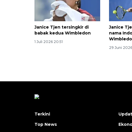
Janice Tjen tersingkir di
Janice Tj
babak kedua Wimbledon
nama Indo
Wimbled
1 Juli 2026 20:51
29 Juni 2026
Terkini
Upda
Top News
Ekon