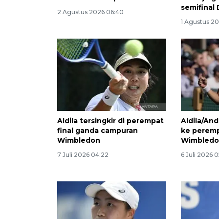
semifinal
2 Agustus 2026 06:40
1 Agustus 2
Aldila tersingkir di perempat
Aldila/An
final ganda campuran
ke peremp
Wimbledon
Wimbledo
7 Juli 2026 04:22
6 Juli 2026 0