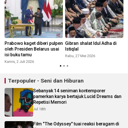
t
Prabowo kaget diberi pulpen
Gibran shalat Idul Adha di
oleh Presiden Belarus usai
Istiqlal
isi buku tamu
Rabu, 27 Mei 2026
Kamis, 2 Juli 2026
K
Terpopuler - Seni dan Hiburan
Sebanyak 14 seniman kontemporer
pamerkan karya bertajuk Lucid Dreams dan
Repetisi Memori
Jul 18th
Film "The Odyssey" tuai reaksi beragam di