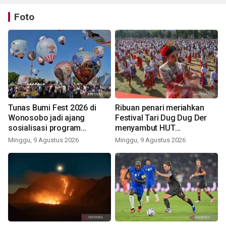
Foto
Tunas Bumi Fest 2026 di
Ribuan penari meriahkan
Wonosobo jadi ajang
Festival Tari Dug Dug Der
sosialisasi program
menyambut HUT
pemerintah lewat balon
Kemerdekaan
Minggu, 9 Agustus 2026
Minggu, 9 Agustus 2026
udara