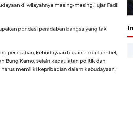
udayaan di wilayahnya masing-masing,” ujar Fadli
27 Juli 2026 22:32
I
pakan pondasi peradaban bangsa yang tak
tung peradaban, kebudayaan bukan embel-embel,
n Bung Karno, selain kedaulatan politik dan
 harus memiliki kepribadian dalam kebudayaan,”