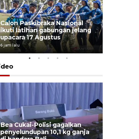
Calon Paskibraka Nasional
Sejumlah
ikuti latihan gabungan jelang
penutupa
upacara 17 Agustus
2026
6 jam lalu
7 Agustus 202
ideo
Bea Cukai-Polisi gagalkan
Pemerint
penyelundupan 10,1 kg ganja
pasar jen
di bandara Bali
internasi