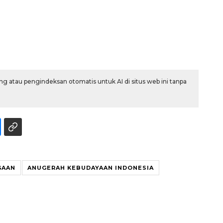
g atau pengindeksan otomatis untuk AI di situs web ini tanpa
160 ribu sambungan baru
jaringan gas 2026
2026-08-07 18:00:00
GAAN
ANUGERAH KEBUDAYAAN INDONESIA