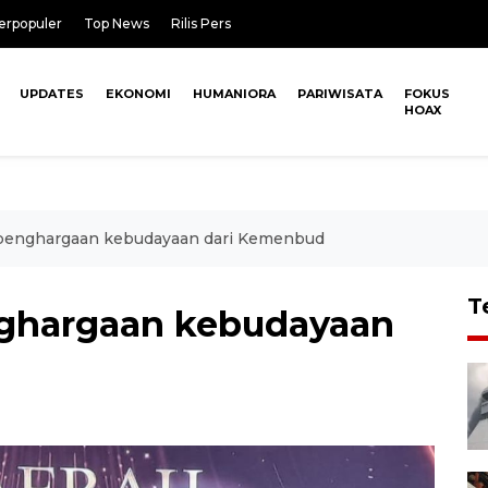
erpopuler
Top News
Rilis Pers
UPDATES
EKONOMI
HUMANIORA
PARIWISATA
FOKUS
HOAX
t penghargaan kebudayaan dari Kemenbud
T
nghargaan kebudayaan