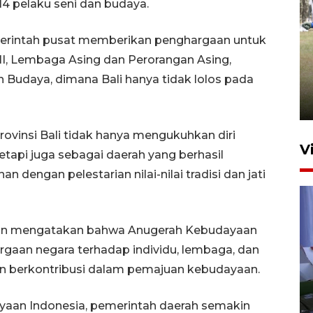
14 pelaku seni dan budaya.
merintah pusat memberikan penghargaan untuk
Pemerintah tunda pungutan
II, Lembaga Asing dan Perorangan Asing,
pajak pedagang melalui
Budaya, dimana Bali hanya tidak lolos pada
aplikasi belanja daring
6 Agustus 2026 16:45
ovinsi Bali tidak hanya mengukuhkan diri
V
etapi juga sebagai daerah yang berhasil
ngan pelestarian nilai-nilai tradisi dan jati
Zon mengatakan bahwa Anugerah Kebudayaan
gaan negara terhadap individu, lembaga, dan
en berkontribusi dalam pemajuan kebudayaan.
Polisi tetapkan lima tersangka
pengeroyokan maling ayam di
ayaan Indonesia, pemerintah daerah semakin
Tabanan