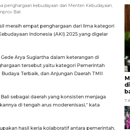
rima penghargaan kebudayaan dari Menteri Kebudayaan,
mprov Bali
sil meraih empat penghargaan dari lima kategori
Kebudayaan Indonesia (AKI) 2025 yang digelar
I Gede Arya Sugiartha dalam keterangan di
argaan tersebut yaitu kategori Pemerintah
 Budaya Terbaik, dan Anjungan Daerah TMII
M
d
b
i Bali sebagai daerah yang konsisten menjaga
7 A
nnya di tengah arus moderenisasi,” kata
pakan hasil kerja kolaboratif antara pemerintah,