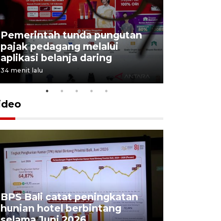
Tiga matr
Pemerintah tunda pungutan
kemampua
pajak pedagang melalui
Trisila N
aplikasi belanja daring
latihan di
34 menit lalu
5 Agustus 202
ideo
BPS Bali catat peningkatan
Padang Pa
hunian hotel berbintang
ajang pes
selama Juni 2026
unjuk ke