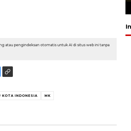
23 Juli 2026 19:12
I
g atau pengindeksan otomatis untuk AI di situs web ini tanpa
U KOTA INDONESIA
MK