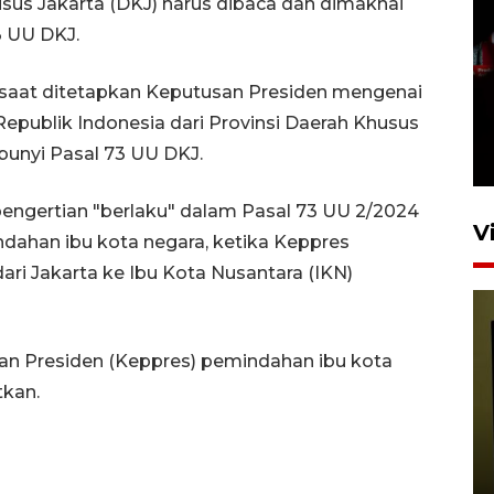
sus Jakarta (DKJ) harus dibaca dan dimaknai
3 UU DKJ.
Satu akses wisata Bromo
 saat ditetapkan Keputusan Presiden mengenai
ditutup sementara akibat
publik Indonesia dari Provinsi Daerah Khusus
kebakaran hutan
 bunyi Pasal 73 UU DKJ.
4 Agustus 2026 19:29
ngertian "berlaku" dalam Pasal 73 UU 2/2024
V
dahan ibu kota negara, ketika Keppres
ri Jakarta ke Ibu Kota Nusantara (IKN)
an Presiden (Keppres) pemindahan ibu kota
tkan.
Persiapan Skuad Garuda
jelang laga lawan Kamboja
pada Piala AFF