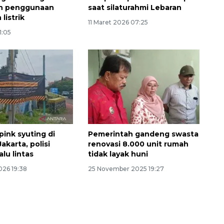
an penggunaan
saat silaturahmi Lebaran
listrik
11 Maret 2026 07:25
1:05
pink syuting di
Pemerintah gandeng swasta
akarta, polisi
renovasi 8.000 unit rumah
alu lintas
tidak layak huni
026 19:38
25 November 2025 19:27