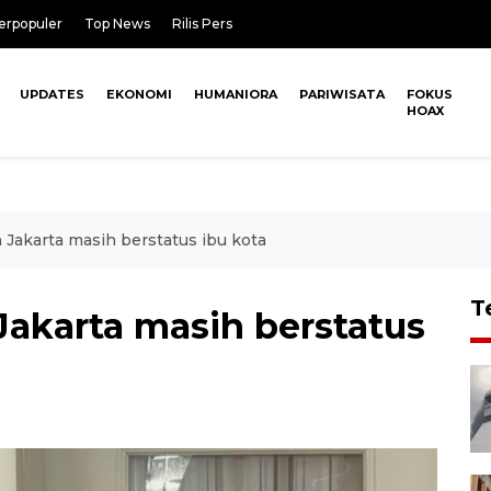
erpopuler
Top News
Rilis Pers
UPDATES
EKONOMI
HUMANIORA
PARIWISATA
FOKUS
HOAX
Jakarta masih berstatus ibu kota
T
akarta masih berstatus