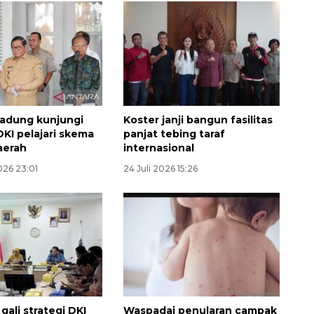
adung kunjungi
Koster janji bangun fasilitas
KI pelajari skema
panjat tebing taraf
aerah
internasional
026 23:01
24 Juli 2026 15:26
Sinyal positif perekonomian
Indonesia
2026-08-05 15:00:00
gali strategi DKI
Waspadai penularan campak