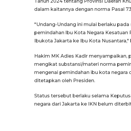
Tahun 2024 tentang Provinsi Daerah Khu
dalam kaitannya dengan norma Pasal 7
"Undang-Undang ini mulai berlaku pada
pemindahan lbu Kota Negara Kesatuan Re
Ibukota Jakarta ke Ibu Kota Nusantara,"
Hakim MK Adies Kadir menyampaikan, pe
mengikat substansi/materi norma pemin
mengenai pemindahan ibu kota negara da
ditetapkan oleh Presiden.
Status tersebut berlaku selama Keputus
negara dari Jakarta ke IKN belum diterbi