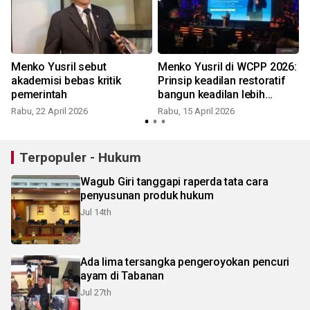
Menko Yusril sebut
Menko Yusril di WCPP 2026:
akademisi bebas kritik
Prinsip keadilan restoratif
pemerintah
bangun keadilan lebih
cerdas
Rabu, 22 April 2026
Rabu, 15 April 2026
R
Terpopuler - Hukum
Wagub Giri tanggapi raperda tata cara
penyusunan produk hukum
Jul 14th
Ada lima tersangka pengeroyokan pencuri
ayam di Tabanan
Jul 27th