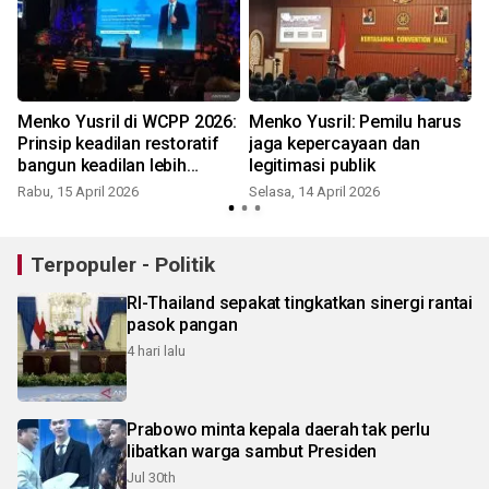
r
Menko Yusril di WCPP 2026:
Menko Yusril: Pemilu harus
Prinsip keadilan restoratif
jaga kepercayaan dan
bangun keadilan lebih
legitimasi publik
cerdas
Rabu, 15 April 2026
Selasa, 14 April 2026
Terpopuler - Politik
RI-Thailand sepakat tingkatkan sinergi rantai
pasok pangan
4 hari lalu
Prabowo minta kepala daerah tak perlu
libatkan warga sambut Presiden
Jul 30th