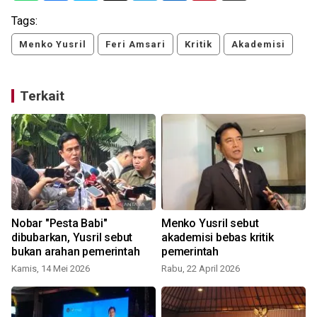
Tags:
Menko Yusril
Feri Amsari
Kritik
Akademisi
Terkait
Nobar "Pesta Babi"
Menko Yusril sebut
dibubarkan, Yusril sebut
akademisi bebas kritik
bukan arahan pemerintah
pemerintah
Kamis, 14 Mei 2026
Rabu, 22 April 2026
K