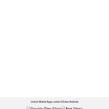
Unduh Mobile Apps untuk iOS dan Android