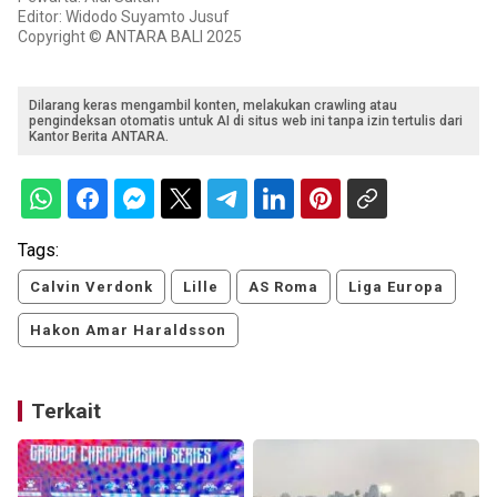
Editor: Widodo Suyamto Jusuf
Copyright © ANTARA BALI 2025
Dilarang keras mengambil konten, melakukan crawling atau
pengindeksan otomatis untuk AI di situs web ini tanpa izin tertulis dari
Kantor Berita ANTARA.
Tags:
Calvin Verdonk
Lille
AS Roma
Liga Europa
Hakon Amar Haraldsson
Terkait