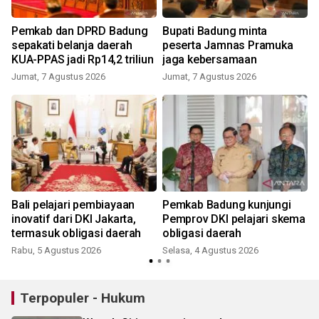
g
Pemkab dan DPRD Badung
Bupati Badung minta
sepakati belanja daerah
peserta Jamnas Pramuka
KUA-PPAS jadi Rp14,2 triliun
jaga kebersamaan
Jumat, 7 Agustus 2026
Jumat, 7 Agustus 2026
Bali pelajari pembiayaan
Pemkab Badung kunjungi
inovatif dari DKI Jakarta,
Pemprov DKI pelajari skema
termasuk obligasi daerah
obligasi daerah
Rabu, 5 Agustus 2026
Selasa, 4 Agustus 2026
K
Terpopuler - Hukum