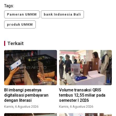
Tags:
Pameran UMKM
bank Indonesia Bali
produk UMKM
Terkait
BI imbangi pesatnya
Volume transaksi QRIS
digitalisasi pembayaran
tembus 12,55 miliar pada
dengan literasi
semester I 2026
S
Kamis, 6 Agustus 2026
Kamis, 6 Agustus 2026