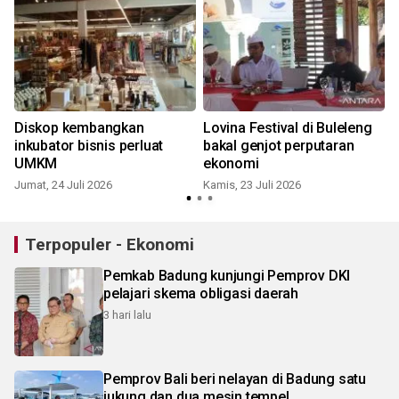
Diskop kembangkan
Lovina Festival di Buleleng
inkubator bisnis perluat
bakal genjot perputaran
UMKM
ekonomi
Jumat, 24 Juli 2026
Kamis, 23 Juli 2026
R
Terpopuler - Ekonomi
Pemkab Badung kunjungi Pemprov DKI
pelajari skema obligasi daerah
3 hari lalu
Pemprov Bali beri nelayan di Badung satu
jukung dan dua mesin tempel