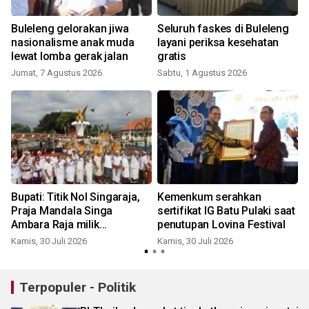
Buleleng gelorakan jiwa
Seluruh faskes di Buleleng
nasionalisme anak muda
layani periksa kesehatan
lewat lomba gerak jalan
gratis
Jumat, 7 Agustus 2026
Sabtu, 1 Agustus 2026
J
Bupati: Titik Nol Singaraja,
Kemenkum serahkan
Praja Mandala Singa
sertifikat IG Batu Pulaki saat
Ambara Raja milik
penutupan Lovina Festival
masyarakat Buleleng
Kamis, 30 Juli 2026
Kamis, 30 Juli 2026
J
Terpopuler - Politik