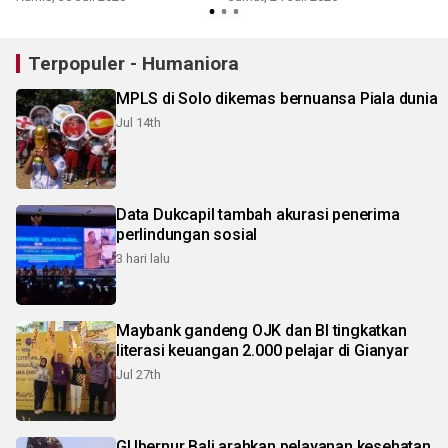
Terpopuler - Humaniora
MPLS di Solo dikemas bernuansa Piala dunia
Jul 14th
Data Dukcapil tambah akurasi penerima
perlindungan sosial
3 hari lalu
Maybank gandeng OJK dan BI tingkatkan
literasi keuangan 2.000 pelajar di Gianyar
Jul 27th
GUbernur Bali arahkan pelayanan kesehatan