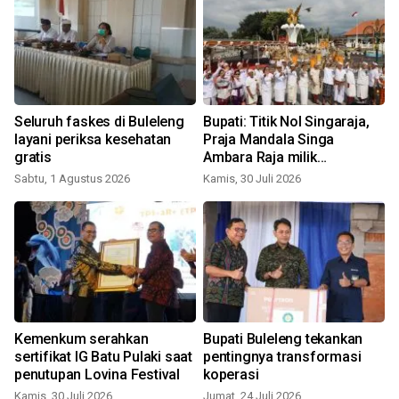
Seluruh faskes di Buleleng
Bupati: Titik Nol Singaraja,
layani periksa kesehatan
Praja Mandala Singa
gratis
Ambara Raja milik
J
masyarakat Buleleng
Sabtu, 1 Agustus 2026
Kamis, 30 Juli 2026
Kemenkum serahkan
Bupati Buleleng tekankan
sertifikat IG Batu Pulaki saat
pentingnya transformasi
penutupan Lovina Festival
koperasi
Kamis, 30 Juli 2026
Jumat, 24 Juli 2026
S