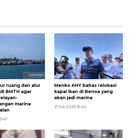
Semifinal Piala AFF 2026
ur ruang dan alur
Menko AHY bahas relokasi
2026-08-09 15:00:00
 di BMTH agar
kapal ikan di Benoa yang
nelayan-
akan jadi marina
ngan marina
21 Juli 2026 15:40
jalan
15:47