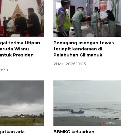
gai terima titipan
Pedagang asongan tewas
Garuda Wisnu
terjepit kendaraan di
ntuk Presiden
Pelabuhan Gilimanuk
21 Mei 2026 19:03
19:38
gatkan ada
BBMKG keluarkan