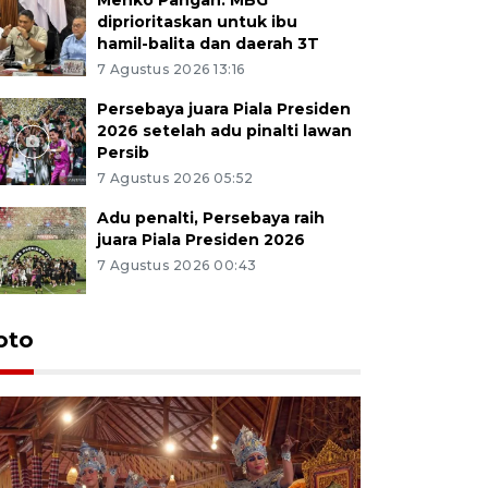
diprioritaskan untuk ibu
hamil-balita dan daerah 3T
7 Agustus 2026 13:16
Persebaya juara Piala Presiden
2026 setelah adu pinalti lawan
Persib
7 Agustus 2026 05:52
Adu penalti, Persebaya raih
juara Piala Presiden 2026
7 Agustus 2026 00:43
Tunas Bu
oto
Wonosobo
sosialisa
pemerint
21 jam lalu