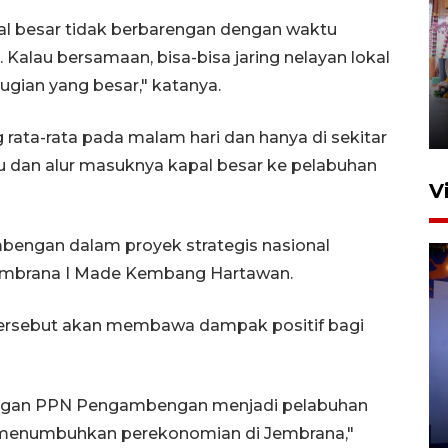
l besar tidak berbarengan dengan waktu
Laga Indonesia Super Cup
i. Kalau bersamaan, bisa-bisa jaring nelayan lokal
2026, Chelsea tekuk AC Milan
ugian yang besar," katanya.
3-0
9 Agustus 2026 08:00
rata-rata pada malam hari dan hanya di sekitar
tu dan alur masuknya kapal besar ke pelabuhan
V
gan dalam proyek strategis nasional
embrana I Made Kembang Hartawan.
ersebut akan membawa dampak positif bagi
Bea Cukai sita 19 ribu botol
miras berpita cukai palsu di
gan PPN Pengambengan menjadi pelabuhan
Bali
an menumbuhkan perekonomian di Jembrana,"