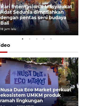
Hari Internasional Masyarakat
Adat Sedunia dimeriahkan
dengan pentas seni budaya
Bali
18 jam lalu
ideo
Nusa Dua Eco Market perkuat
Bea Cukai
ekosistem UMKM produk
penyelund
ramah lingkungan
di bandar