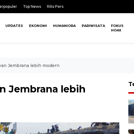
erpopuler
Top News
Rilis Pers
UPDATES
EKONOMI
HUMANIORA
PARIWISATA
FOKUS
HOAX
yan Jembrana lebih modern
T
n Jembrana lebih