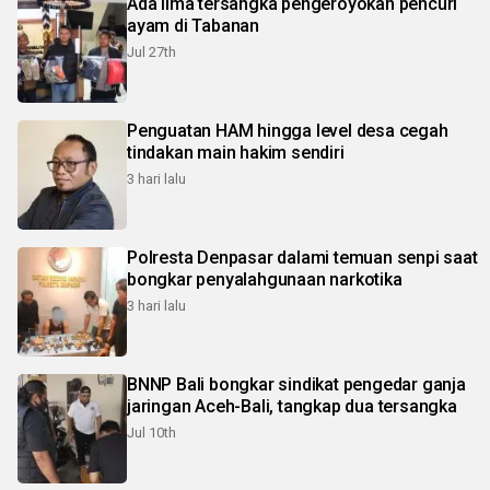
Ada lima tersangka pengeroyokan pencuri
ayam di Tabanan
Jul 27th
Penguatan HAM hingga level desa cegah
tindakan main hakim sendiri
3 hari lalu
Polresta Denpasar dalami temuan senpi saat
bongkar penyalahgunaan narkotika
3 hari lalu
BNNP Bali bongkar sindikat pengedar ganja
jaringan Aceh-Bali, tangkap dua tersangka
Jul 10th