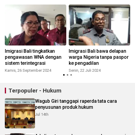
Imigrasi Bali tingkatkan
Imigrasi Bali bawa delapan
pengawasan WNA dengan
warga Nigeria tanpa paspor
sistem terintegrasi
ke pengadilan
Kamis, 26 September 2024
Senin, 22 Juli 2024
S
Terpopuler - Hukum
Wagub Giri tanggapi raperda tata cara
penyusunan produk hukum
Jul 14th