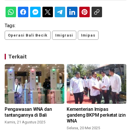
Tags:
Operasi Bali Becik
Imigrasi
Imipas
Terkait
Pengawasan WNA dan
Kementerian Imipas
tantangannya di Bali
gandeng BKPM perketat izin
WNA
Kamis, 21 Agustus 2025
Selasa, 20 Mei 2025
S