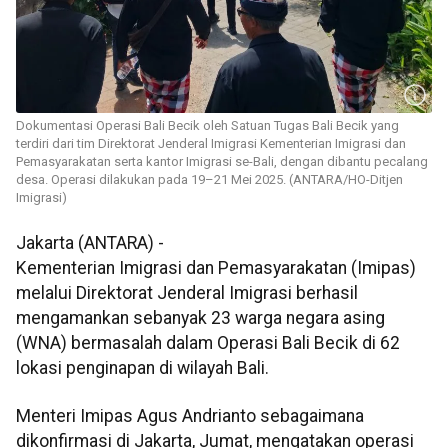
Dokumentasi Operasi Bali Becik oleh Satuan Tugas Bali Becik yang
terdiri dari tim Direktorat Jenderal Imigrasi Kementerian Imigrasi dan
Pemasyarakatan serta kantor Imigrasi se-Bali, dengan dibantu pecalang
desa. Operasi dilakukan pada 19–21 Mei 2025. (ANTARA/HO-Ditjen
Imigrasi)
Jakarta (ANTARA) -
Kementerian Imigrasi dan Pemasyarakatan (Imipas)
melalui Direktorat Jenderal Imigrasi berhasil
mengamankan sebanyak 23 warga negara asing
(WNA) bermasalah dalam Operasi Bali Becik di 62
lokasi penginapan di wilayah Bali.
Menteri Imipas Agus Andrianto sebagaimana
dikonfirmasi di Jakarta, Jumat, mengatakan operasi