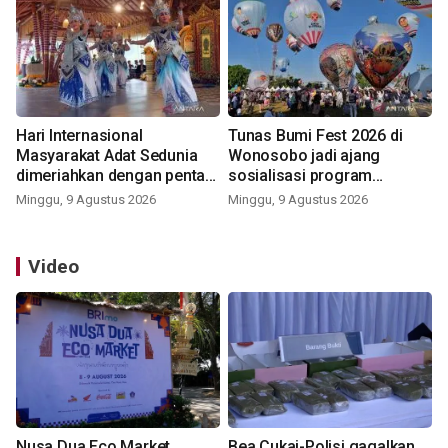
Hari Internasional
Tunas Bumi Fest 2026 di
Masyarakat Adat Sedunia
Wonosobo jadi ajang
dimeriahkan dengan pentas
sosialisasi program
seni budaya Bali
pemerintah lewat balon
Minggu, 9 Agustus 2026
Minggu, 9 Agustus 2026
udara
Video
Nusa Dua Eco Market
Bea Cukai-Polisi gagalkan