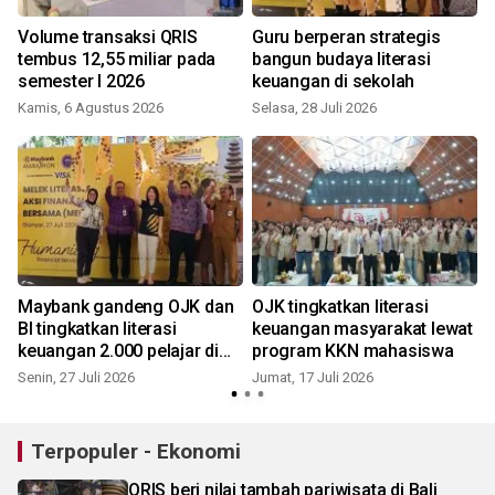
Volume transaksi QRIS
Guru berperan strategis
tembus 12,55 miliar pada
bangun budaya literasi
semester I 2026
keuangan di sekolah
Kamis, 6 Agustus 2026
Selasa, 28 Juli 2026
S
Maybank gandeng OJK dan
OJK tingkatkan literasi
n
BI tingkatkan literasi
keuangan masyarakat lewat
keuangan 2.000 pelajar di
program KKN mahasiswa
S
Gianyar
Senin, 27 Juli 2026
Jumat, 17 Juli 2026
Terpopuler - Ekonomi
QRIS beri nilai tambah pariwisata di Bali