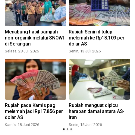
Menabung hasil sampah
Rupiah Senin ditutup
non-organik melalui SNOWI
melemah ke Rp18.109 per
di Serangan
dolar AS
Selasa, 28 Juli 2026
Senin, 13 Juli 2026
K
Rupiah pada Kamis pagi
Rupiah menguat dipicu
melemah jadi Rp17.856 per
harapan damai antara AS-
dolar AS
Iran
Kamis, 18 Juni 2026
Senin, 15 Juni 2026
R