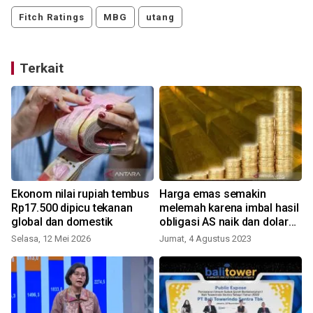
Fitch Ratings
MBG
utang
Terkait
Ekonom nilai rupiah tembus
Harga emas semakin
Rp17.500 dipicu tekanan
melemah karena imbal hasil
global dan domestik
obligasi AS naik dan dolar
kuat
Selasa, 12 Mei 2026
Jumat, 4 Agustus 2023
K