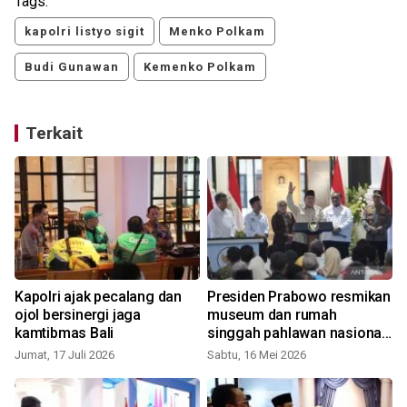
Tags:
kapolri listyo sigit
Menko Polkam
Budi Gunawan
Kemenko Polkam
Terkait
Kapolri ajak pecalang dan
Presiden Prabowo resmikan
ojol bersinergi jaga
museum dan rumah
kamtibmas Bali
singgah pahlawan nasional
Marsinah
Jumat, 17 Juli 2026
Sabtu, 16 Mei 2026