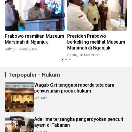
Prabowo resmikan Museum
Presiden Prabowo
Marsinah di Nganjuk
berkeliling melihat Museum
Marsinah di Nganjuk
Sabtu, 16 Mei 2026
Sabtu, 16 Mei 2026
S
Terpopuler - Hukum
Wagub Giri tanggapi raperda tata cara
penyusunan produk hukum
Jul 14th
Ada lima tersangka pengeroyokan pencuri
ayam di Tabanan