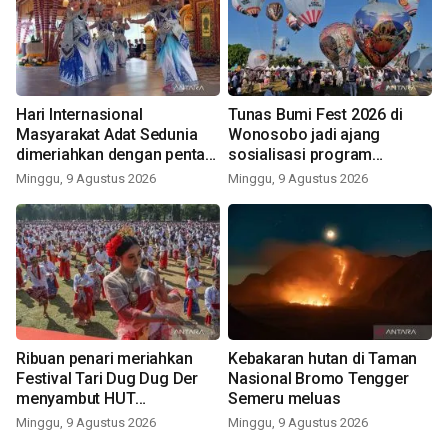
Hari Internasional
Tunas Bumi Fest 2026 di
Masyarakat Adat Sedunia
Wonosobo jadi ajang
dimeriahkan dengan pentas
sosialisasi program
seni budaya Bali
pemerintah lewat balon
Minggu, 9 Agustus 2026
Minggu, 9 Agustus 2026
udara
Ribuan penari meriahkan
Kebakaran hutan di Taman
Festival Tari Dug Dug Der
Nasional Bromo Tengger
menyambut HUT
Semeru meluas
Kemerdekaan
Minggu, 9 Agustus 2026
Minggu, 9 Agustus 2026