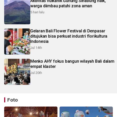
Aktivitas vulkanik Gunung Sinabung naik,
warga diimbau patuhi zona aman
5 hari lalu
Gelaran Bali Flower Festival di Denpasar
ditujukan bisa perkuat industri florikultura
Indonesia
Jul 14th
Menko AHY fokus bangun wilayah Bali dalam
empat klaster
Jul 20th
Foto