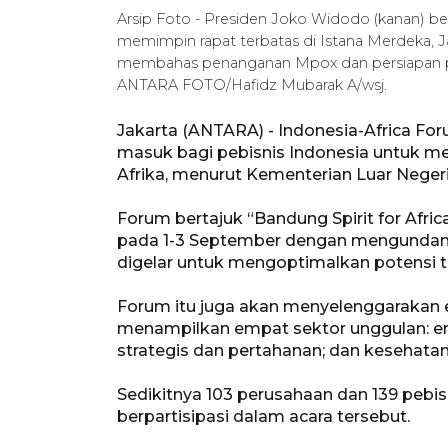
Arsip Foto - Presiden Joko Widodo (kanan) 
memimpin rapat terbatas di Istana Merdeka, Ja
membahas penanganan Mpox dan persiapan peny
ANTARA FOTO/Hafidz Mubarak A/wsj.
Jakarta (ANTARA) - Indonesia-Africa Fo
masuk bagi pebisnis Indonesia untuk men
Afrika, menurut Kementerian Luar Negeri
Forum bertajuk “Bandung Spirit for Afric
pada 1-3 September dengan mengundang p
digelar untuk mengoptimalkan potensi tr
Forum itu juga akan menyelenggarakan e
menampilkan empat sektor unggulan: en
strategis dan pertahanan; dan kesehatan
Sedikitnya 103 perusahaan dan 139 pebisn
berpartisipasi dalam acara tersebut.