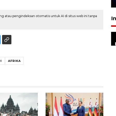
28 Juli 2026 18:10
g atau pengindeksan otomatis untuk AI di situs web ini tanpa
I
I
AFRIKA