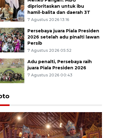
diprioritaskan untuk ibu
hamil-balita dan daerah 3T
7 Agustus 2026 13:16
Persebaya juara Piala Presiden
2026 setelah adu pinalti lawan
Persib
7 Agustus 2026 05:52
Adu penalti, Persebaya raih
juara Piala Presiden 2026
7 Agustus 2026 00:43
Tunas Bu
oto
Wonosobo
sosialisa
pemerint
21 jam lalu