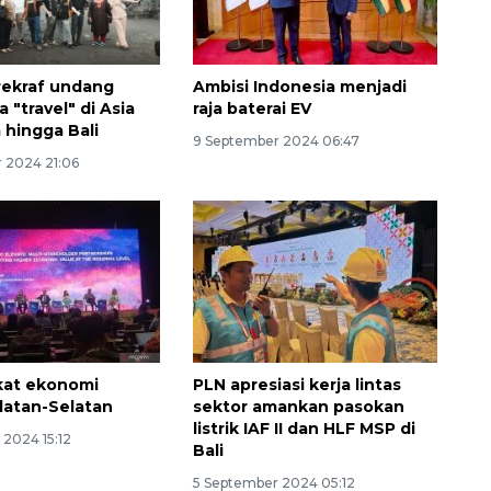
ekraf undang
Ambisi Indonesia menjadi
"travel" di Asia
raja baterai EV
 hingga Bali
9 September 2024 06:47
 2024 21:06
Semifinal Piala AFF 2026
2026-08-09 15:00:00
at ekonomi
PLN apresiasi kerja lintas
latan-Selatan
sektor amankan pasokan
listrik IAF II dan HLF MSP di
 2024 15:12
Bali
5 September 2024 05:12