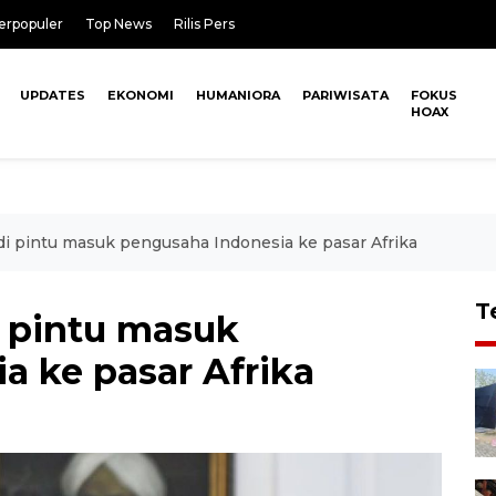
erpopuler
Top News
Rilis Pers
UPDATES
EKONOMI
HUMANIORA
PARIWISATA
FOKUS
HOAX
jadi pintu masuk pengusaha Indonesia ke pasar Afrika
T
di pintu masuk
a ke pasar Afrika