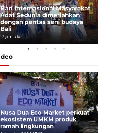
Hari Internasional Masyarakat
Adat Sedunia dimeriahkan
dengan pentas seni budaya
Bali
17 jam lalu
ideo
Nusa Dua Eco Market perkuat
Bea Cukai
ekosistem UMKM produk
penyelund
ramah lingkungan
di bandar