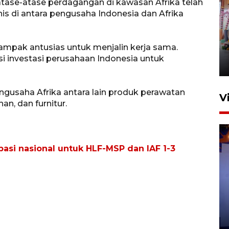
tase-atase perdagangan di kawasan Afrika telah
nis di antara pengusaha Indonesia dan Afrika
Laga Indonesia Super Cup
2026, Chelsea tekuk AC Milan
ampak antusias untuk menjalin kerja sama.
3-0
i investasi perusahaan Indonesia untuk
9 Agustus 2026 08:00
gusaha Afrika antara lain produk perawatan
V
an, dan furnitur.
asi nasional untuk HLF-MSP dan IAF 1-3
Bea Cukai sita 19 ribu botol
miras berpita cukai palsu di
Bali