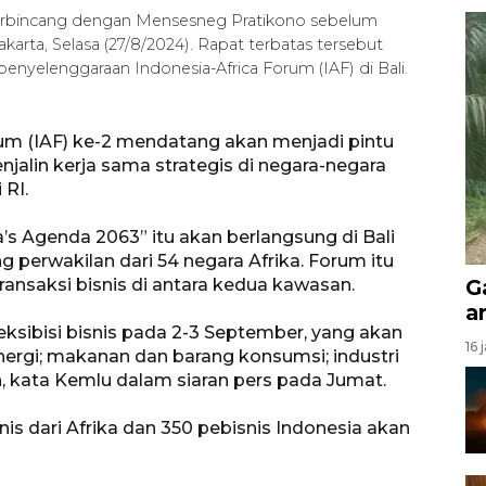
berbincang dengan Mensesneg Pratikono sebelum
karta, Selasa (27/8/2024). Rapat terbatas tersebut
elenggaraan Indonesia-Africa Forum (IAF) di Bali.
rum (IAF) ke-2 mendatang akan menjadi pintu
jalin kerja sama strategis di negara-negara
 RI.
a’s Agenda 2063” itu akan berlangsung di Bali
erwakilan dari 54 negara Afrika. Forum itu
ansaksi bisnis di antara kedua kawasan.
G
a
ksibisi bisnis pada 2-3 September, yang akan
16 
ergi; makanan dan barang konsumsi; industri
, kata Kemlu dalam siaran pers pada Jumat.
is dari Afrika dan 350 pebisnis Indonesia akan