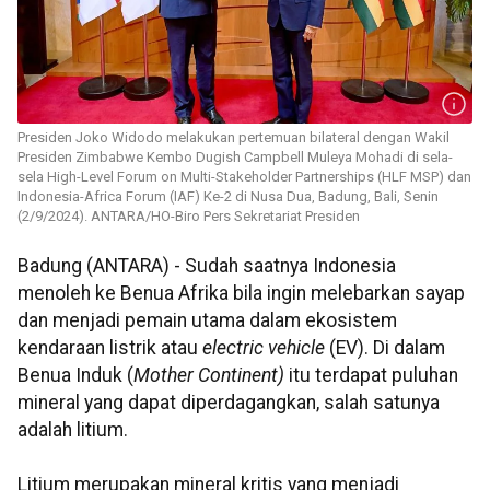
Presiden Joko Widodo melakukan pertemuan bilateral dengan Wakil
Presiden Zimbabwe Kembo Dugish Campbell Muleya Mohadi di sela-
sela High-Level Forum on Multi-Stakeholder Partnerships (HLF MSP) dan
Indonesia-Africa Forum (IAF) Ke-2 di Nusa Dua, Badung, Bali, Senin
(2/9/2024). ANTARA/HO-Biro Pers Sekretariat Presiden
Badung (ANTARA) - Sudah saatnya Indonesia
menoleh ke Benua Afrika bila ingin melebarkan sayap
dan menjadi pemain utama dalam ekosistem
kendaraan listrik atau
electric vehicle
(EV). Di dalam
Benua Induk (
Mother
Continent)
itu
terdapat puluhan
mineral yang dapat diperdagangkan, salah satunya
adalah litium.
Litium merupakan mineral kritis yang menjadi