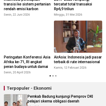
transisi ke sistem pertanian
tercatat total transaksi
rendah emisi karbon
Rp6,9 triliun
Senin, 22 Juni 2026
Minggu, 31 Mei 2026
,
Peringatan Konferensi Asia
AirAsia: Indonesia jadi pasar
Afrika ke-71, RI angkat
terbaik di rute internasional
peran budaya untuk damai
Kamis, 12 Februari 2026
Senin, 20 April 2026
Terpopuler - Ekonomi
Pemkab Badung kunjungi Pemprov DKI
pelajari skema obligasi daerah