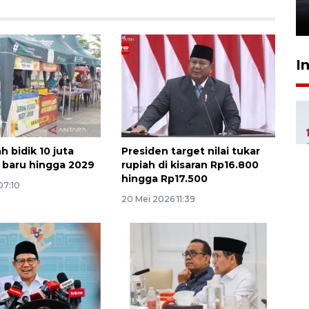
26 Juli 2026 21:18
I
 bidik 10 juta
Presiden target nilai tukar
 baru hingga 2029
rupiah di kisaran Rp16.800
hingga Rp17.500
07:10
20 Mei 2026 11:39