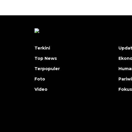
Terkini
Upda
Top News
Ekon
Terpopuler
Human
Foto
Pariw
Video
Fokus