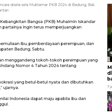
ra disela-sela Muktamar PKB 2024 di Badung, Bali,
ntari
Kebangkitan Bangsa (PKB) Muhaimin Iskandar
partainya ingin terus memperjuangkan
emuliaan ibu, pemberdayaan perempuan, dan
bupaten Badung, Sabtu.
ngan menggandeng tokoh-tokoh perempuan yang
-Undang Nomor 4 Tahun 2024 tentang
M
d
b
krasi yang betul-betul nyata dan dibutuhkan
7 j
” ujarnya.
ilai Indonesia dapat maju apabila ibu dan
gul.