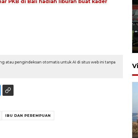
 PKB di Bali hadiah liburan buat kader
Tiga matra TNI unjuk
kemampuan tempur Perisai
Trisila Nusantara dalam
latihan di Kepri
5 Agustus 2026 16:28
g atau pengindeksan otomatis untuk AI di situs web ini tanpa
V
IBU DAN PEREMPUAN
Kemen LH, KKP, dan Gubernur
Bali tanam ribuan bibit
mangrove