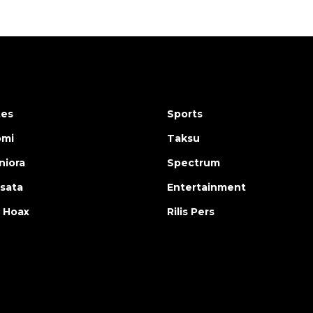
tes
Sports
omi
Taksu
iora
Spectrum
isata
Entertainment
 Hoax
Rilis Pers