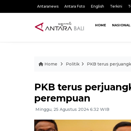
Antaranews
Antara Foto
English
Terkini
T
HOME
NASIONAL
Home
Politik
PKB terus perjuang
PKB terus perjuang
perempuan
Minggu, 25 Agustus 2024 6:32 WIB