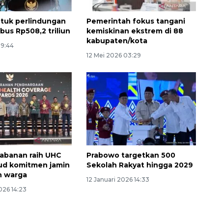
ntuk perlindungan
Pemerintah fokus tangani
bus Rp508,2 triliun
kemiskinan ekstrem di 88
kabupaten/kota
19:44
12 Mei 2026 03:29
Ekonomi triwulan II-2026
tumbuh 5,29 persen
2026-08-06 18:45:00
abanan raih UHC
Prabowo targetkan 500
ud komitmen jamin
Sekolah Rakyat hingga 2029
n warga
12 Januari 2026 14:33
026 14:23