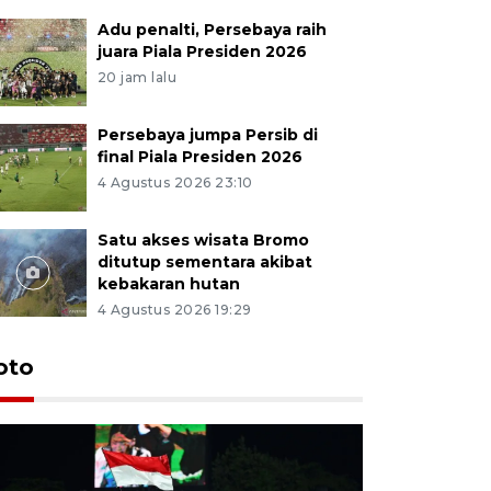
Adu penalti, Persebaya raih
juara Piala Presiden 2026
20 jam lalu
Persebaya jumpa Persib di
final Piala Presiden 2026
4 Agustus 2026 23:10
Satu akses wisata Bromo
ditutup sementara akibat
kebakaran hutan
4 Agustus 2026 19:29
Persebaya
oto
Presiden
pinalti l
15 jam lalu