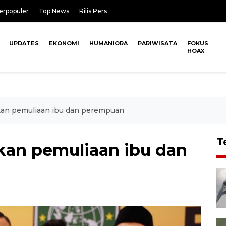
erpopuler
Top News
Rilis Pers
UPDATES
EKONOMI
HUMANIORA
PARIWISATA
FOKUS
HOAX
kan pemuliaan ibu dan perempuan
T
kan pemuliaan ibu dan