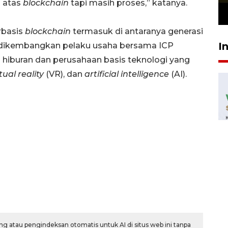
i atas
blockchain
tapi masih proses,” katanya.
23 Juli 2026 19:12
rbasis
blockchain
termasuk di antaranya generasi
I
ga dikembangkan pelaku usaha bersama ICP
 hiburan dan perusahaan basis teknologi yang
tual reality
(VR), dan
artificial intelligence
(AI).
g atau pengindeksan otomatis untuk AI di situs web ini tanpa