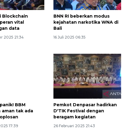
i Blockchain
BNN RI beberkan modus
peran vital
kejahatan narkotika WNA di
gan data
Bali
r 2025 21:34
16 Juli 2025 06:35
 panik! BBM
Pemkot Denpasar hadirkan
n aman tak ada
D'TIK Festival dengan
oplosan
beragam kegiatan
2025 17:39
26 Februari 2025 21:43