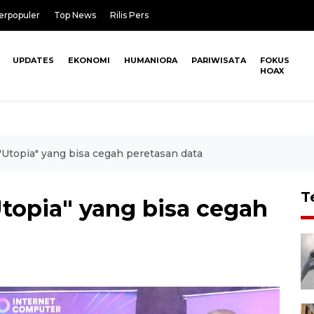
erpopuler
Top News
Rilis Pers
UPDATES
EKONOMI
HUMANIORA
PARIWISATA
FOKUS
HOAX
topia" yang bisa cegah peretasan data
T
opia" yang bisa cegah