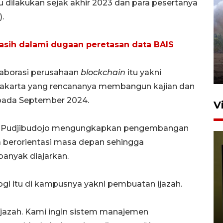
u dilakukan sejak akhir 2023 dan para pesertanya
.
Sebanyak 62 penumpang
selamat dari kebakaran KM
asih dalami dugaan peretasan data BAIS
Mutiara Sentosa II
dikembalikan ke Surabaya
4 Agustus 2026 19:23
olaborasi perusahaan
blockchain
itu yakni
yakarta yang rencananya membangun kajian dan
pada September 2024.
V
ta Pudjibudojo mengungkapkan pengembangan
 berorientasi masa depan sehingga
anyak diajarkan.
gi itu di kampusnya yakni pembuatan ijazah.
Persiapan Skuad Garuda
jelang laga lawan Kamboja
 ijazah. Kami ingin sistem manajemen
pada Piala AFF