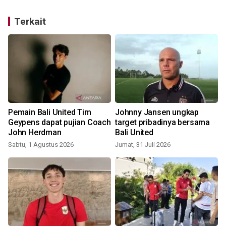
Terkait
Pemain Bali United Tim
Johnny Jansen ungkap
Geypens dapat pujian Coach
target pribadinya bersama
John Herdman
Bali United
Sabtu, 1 Agustus 2026
Jumat, 31 Juli 2026
S