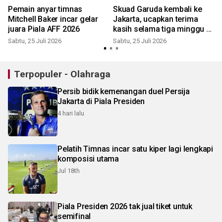
Pemain anyar timnas
Skuad Garuda kembali ke
Mitchell Baker incar gelar
Jakarta, ucapkan terima
juara Piala AFF 2026
kasih selama tiga minggu di
Bali
Sabtu, 25 Juli 2026
Sabtu, 25 Juli 2026
K
Terpopuler - Olahraga
Persib bidik kemenangan duel Persija
Jakarta di Piala Presiden
4 hari lalu
Pelatih Timnas incar satu kiper lagi lengkapi
komposisi utama
Jul 18th
Piala Presiden 2026 tak jual tiket untuk
semifinal