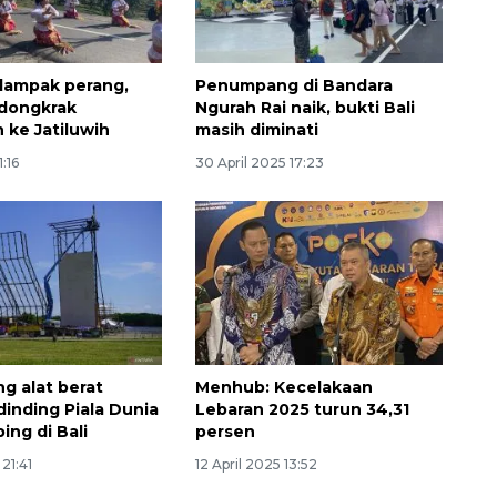
dampak perang,
Penumpang di Bandara
 dongkrak
Ngurah Rai naik, bukti Bali
 ke Jatiluwih
masih diminati
1:16
30 April 2025 17:23
Awas penipuan berbasis AI
2026-08-07 13:45:00
ng alat berat
Menhub: Kecelakaan
dinding Piala Dunia
Lebaran 2025 turun 34,31
ing di Bali
persen
 21:41
12 April 2025 13:52