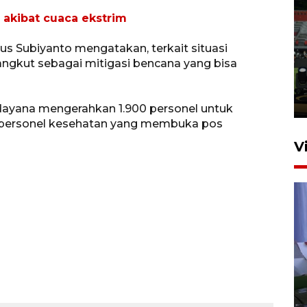
 akibat cuaca ekstrim
Tiga matra TNI unjuk
us Subiyanto mengatakan, terkait situasi
kemampuan tempur Perisai
ngkut sebagai mitigasi bencana yang bisa
Trisila Nusantara dalam
latihan di Kepri
5 Agustus 2026 16:28
Udayana mengerahkan 1.900 personel untuk
 personel kesehatan yang membuka pos
V
Polisi tetapkan lima tersangka
pengeroyokan maling ayam di
Tabanan