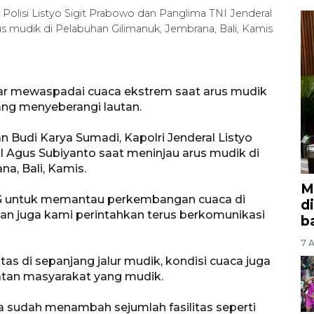
 Polisi Listyo Sigit Prabowo dan Panglima TNI Jenderal
s mudik di Pelabuhan Gilimanuk, Jembrana, Bali, Kamis
r mewaspadai cuaca ekstrem saat arus mudik
ang menyeberangi lautan.
 Budi Karya Sumadi, Kapolri Jenderal Listyo
l Agus Subiyanto saat meninjau arus mudik di
a, Bali, Kamis.
M
KG untuk memantau perkembangan cuaca di
d
han juga kami perintahkan terus berkomunikasi
b
7 A
tas di sepanjang jalur mudik, kondisi cuaca juga
an masyarakat yang mudik.
a sudah menambah sejumlah fasilitas seperti