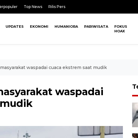
erpopuler
Top News
Rilis Pers
UPDATES
EKONOMI
HUMANIORA
PARIWISATA
FOKUS
HOAX
masyarakat waspadai cuaca ekstrem saat mudik
T
masyarakat waspadai
 mudik