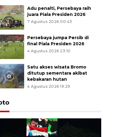
Adu penalti, Persebaya raih
juara Piala Presiden 2026
7 Agustus 2026 00:43
Persebaya jumpa Persib di
final Piala Presiden 2026
4 Agustus 2026 23:10
Satu akses wisata Bromo
ditutup sementara akibat
kebakaran hutan
4 Agustus 2026 19:29
Persebaya
oto
Presiden
pinalti l
7 Agustus 202