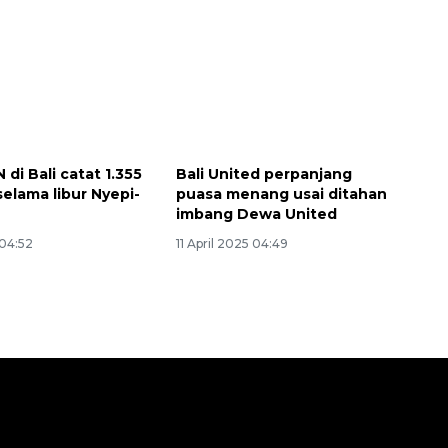
di Bali catat 1.355
Bali United perpanjang
selama libur Nyepi-
puasa menang usai ditahan
imbang Dewa United
 04:52
11 April 2025 04:49