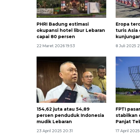
PHRI Badung estimasi
Eropa ter
okupansi hotel libur Lebaran
turis Asia
capai 80 persen
kunjungan
22 Maret 2026 19:53
8 Juli 2025 2
154,62 juta atau 54,89
FPTI pasa
persen penduduk Indonesia
stabilkan 
mudik Lebaran
Panjat Teb
23 April 2025 20:31
17 April 2025