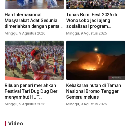
Hari Internasional
Tunas Bumi Fest 2026 di
Masyarakat Adat Sedunia
Wonosobo jadi ajang
dimeriahkan dengan pentas
sosialisasi program
seni budaya Bali
pemerintah lewat balon
Minggu, 9 Agustus 2026
Minggu, 9 Agustus 2026
udara
Ribuan penari meriahkan
Kebakaran hutan di Taman
Festival Tari Dug Dug Der
Nasional Bromo Tengger
menyambut HUT
Semeru meluas
Kemerdekaan
Minggu, 9 Agustus 2026
Minggu, 9 Agustus 2026
Video