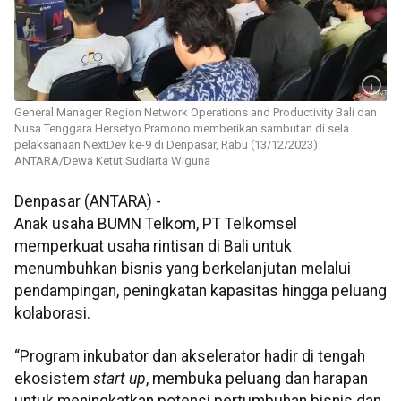
General Manager Region Network Operations and Productivity Bali dan
Nusa Tenggara Hersetyo Pramono memberikan sambutan di sela
pelaksanaan NextDev ke-9 di Denpasar, Rabu (13/12/2023)
ANTARA/Dewa Ketut Sudiarta Wiguna
Denpasar (ANTARA) -
Anak usaha BUMN Telkom, PT Telkomsel
memperkuat usaha rintisan di Bali untuk
menumbuhkan bisnis yang berkelanjutan melalui
pendampingan, peningkatan kapasitas hingga peluang
kolaborasi.
“Program inkubator dan akselerator hadir di tengah
ekosistem
start up
, membuka peluang dan harapan
untuk meningkatkan potensi pertumbuhan bisnis dan