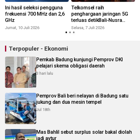
Ini hasil seleksi pengguna
Telkomsel raih
frekuensi 700 MHz dan 2,6
penghargaan jaringan 5G
GHz
terluas detikBali-Nusra
Awards
Jumat, 10 Juli 2026
Selasa, 7 Juli 2026
K
Terpopuler - Ekonomi
Pemkab Badung kunjungi Pemprov DKI
pelajari skema obligasi daerah
3 hari lalu
Pemprov Bali beri nelayan di Badung satu
jukung dan dua mesin tempel
Jul 18th
Mas Bahlil sebut surplus solar bakal diolah
jadi avtur