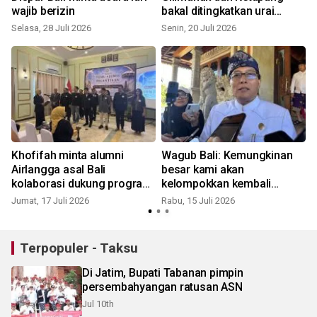
wajib berizin
bakal ditingkatkan urai
macet
Selasa, 28 Juli 2026
Senin, 20 Juli 2026
R
Khofifah minta alumni
Wagub Bali: Kemungkinan
Airlangga asal Bali
besar kami akan
kolaborasi dukung program
kelompokkan kembali
Pemprov Bali
sekolah sepi peminat
Jumat, 17 Juli 2026
Rabu, 15 Juli 2026
K
Terpopuler - Taksu
Di Jatim, Bupati Tabanan pimpin
persembahyangan ratusan ASN
Jul 10th