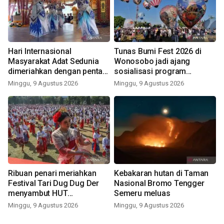
Hari Internasional
Tunas Bumi Fest 2026 di
Masyarakat Adat Sedunia
Wonosobo jadi ajang
dimeriahkan dengan pentas
sosialisasi program
seni budaya Bali
pemerintah lewat balon
Minggu, 9 Agustus 2026
Minggu, 9 Agustus 2026
udara
Ribuan penari meriahkan
Kebakaran hutan di Taman
Festival Tari Dug Dug Der
Nasional Bromo Tengger
menyambut HUT
Semeru meluas
Kemerdekaan
Minggu, 9 Agustus 2026
Minggu, 9 Agustus 2026