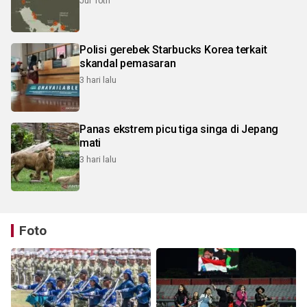
Jul 10th
Polisi gerebek Starbucks Korea terkait
skandal pemasaran
3 hari lalu
Panas ekstrem picu tiga singa di Jepang
mati
3 hari lalu
Foto