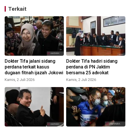
Terkait
Dokter Tifa jalani sidang
Dokter Tifa hadiri sidang
perdana terkait kasus
perdana di PN Jaktim
dugaan fitnah ijazah Jokowi
bersama 25 advokat
J
Kamis, 2 Juli 2026
Kamis, 2 Juli 2026