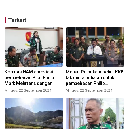
Terkait
Komnas HAM apresiasi
Menko Polhukam sebut KKB
pembebasan Pilot Philip
tak minta imbalan untuk
Mark Mehrtens dengan
pembebasan Philip
K
persuasif
Mehrtens
Minggu, 22 September 2024
Minggu, 22 September 2024