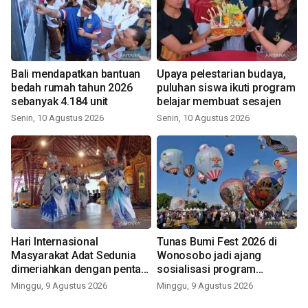
Bali mendapatkan bantuan
Upaya pelestarian budaya,
bedah rumah tahun 2026
puluhan siswa ikuti program
sebanyak 4.184 unit
belajar membuat sesajen
Senin, 10 Agustus 2026
Senin, 10 Agustus 2026
Hari Internasional
Tunas Bumi Fest 2026 di
Masyarakat Adat Sedunia
Wonosobo jadi ajang
dimeriahkan dengan pentas
sosialisasi program
seni budaya Bali
pemerintah lewat balon
Minggu, 9 Agustus 2026
Minggu, 9 Agustus 2026
udara