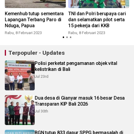
Kemenhub tutup sementara
TNI dan Polri berupaya cari
Lapangan Terbang Paro di
dan selamatkan pilot serta
Nduga, Papua
15 pekerja dari KKB
Rabu, 8 Februari 2023
Rabu, 8 Februari 2023
K
Terpopuler - Updates
Polisi perketat pengamanan objek vital
kelistrikan di Bali
Jul 23rd
Dua desa di Gianyar masuk 16 besar Desa
Transparan KIP Bali 2026
Jul 30th
BGN tutup 833 dapur SPPG bermasalah di