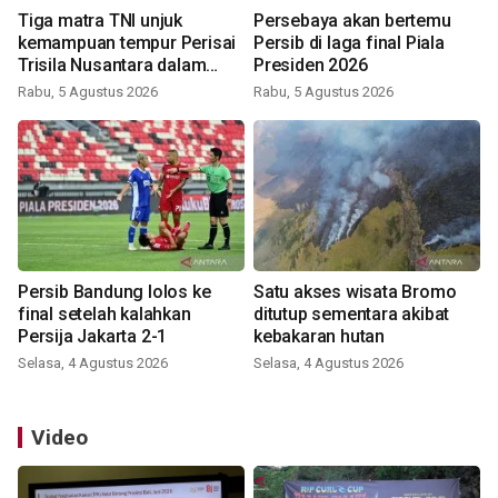
Tiga matra TNI unjuk
Persebaya akan bertemu
kemampuan tempur Perisai
Persib di laga final Piala
Trisila Nusantara dalam
Presiden 2026
latihan di Kepri
Rabu, 5 Agustus 2026
Rabu, 5 Agustus 2026
Persib Bandung lolos ke
Satu akses wisata Bromo
final setelah kalahkan
ditutup sementara akibat
Persija Jakarta 2-1
kebakaran hutan
Selasa, 4 Agustus 2026
Selasa, 4 Agustus 2026
Video