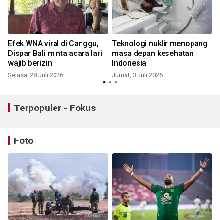
Efek WNA viral di Canggu,
Teknologi nuklir menopang
Dispar Bali minta acara lari
masa depan kesehatan
wajib berizin
Indonesia
Selasa, 28 Juli 2026
Jumat, 3 Juli 2026
S
Terpopuler - Fokus
Foto