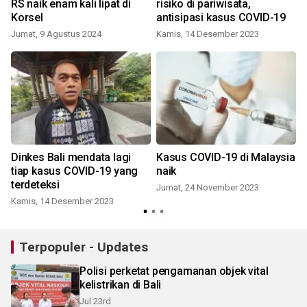
RS naik enam kali lipat di
risiko di pariwisata,
Korsel
antisipasi kasus COVID-19
S
Jumat, 9 Agustus 2024
Kamis, 14 Desember 2023
Dinkes Bali mendata lagi
Kasus COVID-19 di Malaysia
tiap kasus COVID-19 yang
naik
terdeteksi
Jumat, 24 November 2023
Kamis, 14 Desember 2023
K
Terpopuler - Updates
Polisi perketat pengamanan objek vital
kelistrikan di Bali
Jul 23rd