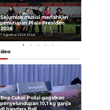
Sejumlah musisi meriahkan
penutupan Piala Presiden
2026
7 Agustus 2026 10:46
ideo
Bea Cukai-Polisi gagalkan
Pemerint
penyelundupan 10,1 kg ganja
pasar jen
di bandara Bali
internasi