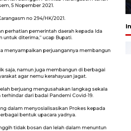
asem, 5 Nopember 2021.
27 Juli 2026 22:32
i Karangasm no 294/HK/2021.
I
 dan perhatian pemerintah daerah kepada Ida
 untuk diterima,” ucap Bupati.
ana menyampaikan perjuangannya membangun
sik saja, namun juga membangun di berbagai
arakat agar nemu kerahayuan jagat.
 telah berjuang mengusahakan langkag sekala
 terhindar dari badai Pandemi Covid-19.
ting dalam menyosialisasikan Prokes kepada
erbagai bentuk upacara yadnya.
nggih tidak bosan dan lelah dalam menuntun