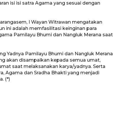
ran isi isi satra Agama yang sesuai dengan
Karangasem, I Wayan Witrawan mengatakan
n ini adalah memfasilitasi keinginan para
Agama Pamilayu Bhumi dan Nangluk Merana saat
tang Yadnya Pamilayu Bhumi dan Nangluk Merana
yang akan disampaikan kepada semua umat,
umat saat melaksanakan karya/yadnya. Serta
tra, Agama dan Sradha Bhakti yang menjadi
160 ribu sambungan baru
. (*)
jaringan gas 2026
2026-08-07 18:00:00