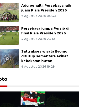
Adu penalti, Persebaya raih
juara Piala Presiden 2026
7 Agustus 2026 00:43
Persebaya jumpa Persib di
final Piala Presiden 2026
4 Agustus 2026 23:10
Satu akses wisata Bromo
ditutup sementara akibat
kebakaran hutan
4 Agustus 2026 19:29
Persebaya
oto
Presiden
pinalti l
7 Agustus 202