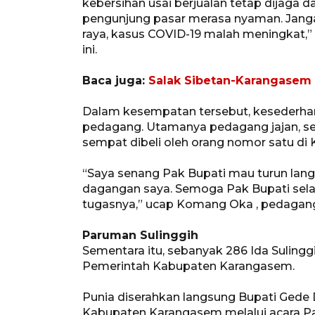
kebersihan usai berjualan tetap dijaga 
pengunjung pasar merasa nyaman. Jangan
raya, kasus COVID-19 malah meningkat,”
ini.
Baca juga:
Salak Sibetan-Karangasem p
Dalam kesempatan tersebut, kesederhan
pedagang. Utamanya pedagang jajan, se
sempat dibeli oleh orang nomor satu di 
“Saya senang Pak Bupati mau turun la
dagangan saya. Semoga Pak Bupati sela
tugasnya,” ucap Komang Oka , pedagang
Paruman Sulinggih
Sementara itu, sebanyak 286 Ida Suling
Pemerintah Kabupaten Karangasem.
Punia diserahkan langsung Bupati Gede 
Kabupaten Karangasem melalui acara 