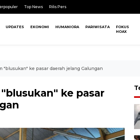
erpopuler
Top News
Rilis Pers
UPDATES
EKONOMI
HUMANIORA
PARIWISATA
FOKUS
HOAX
 "blusukan" ke pasar daerah jelang Galungan
T
"blusukan" ke pasar
ngan