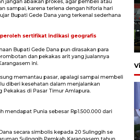
dan jangan abaikan prokes, agar pembeli atau
 sampai, karena terlena dengan hiforia hari
Tiga matra TNI unjuk
 ujar Bupati Gede Dana yang terkenal sederhana
kemampuan tempur Perisai
Trisila Nusantara dalam
latihan di Kepri
eroleh sertifikat indikasi geografis
5 Agustus 2026 16:28
aan Bupati Gede Dana pun dirasakan para
rombotan dan pekakas arit yang jualannya
Karangasem ini.
V
ngsung memantau pasar, apalagi sampai membeli
lu diberi kesehatan dalam menjalankan
 Pekakas di Pasar Timur Amlapura.
gih mendapat Punia sebesar Rp1.500.000 dari
Polisi tetapkan lima tersangka
pengeroyokan maling ayam di
Dana secara simbolis kepada 20 Sulinggih se
Tabanan
Paruman Sulinggih Pemkab Karangasem tahun