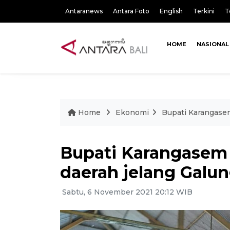
Antaranews
Antara Foto
English
Terkini
T
HOME
NASIONAL
Home
Ekonomi
Bupati Karangasem
Bupati Karangasem 
daerah jelang Galu
Sabtu, 6 November 2021 20:12 WIB