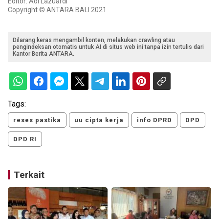
Editor: Adi Lazuardi
Copyright © ANTARA BALI 2021
Dilarang keras mengambil konten, melakukan crawling atau
pengindeksan otomatis untuk AI di situs web ini tanpa izin tertulis dari
Kantor Berita ANTARA.
Tags:
reses pastika
uu cipta kerja
info DPRD
DPD
DPD RI
Terkait