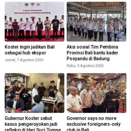
Koster ingin jadikan Bali
Aksi sosial Tim Pembina
i
sebagai hub ekspor
Provinsi Bali bantu kader
Posyandu di Badung
Jumat, 7 Agustus 2026
Rabu, 5 Agustus 2026
R
Gubernur Koster sebut
Governor says no more
kasus pengeroyokan jadi
exclusive foreigners-only
refleksi di Hari Suci Tumpek
club in Bali