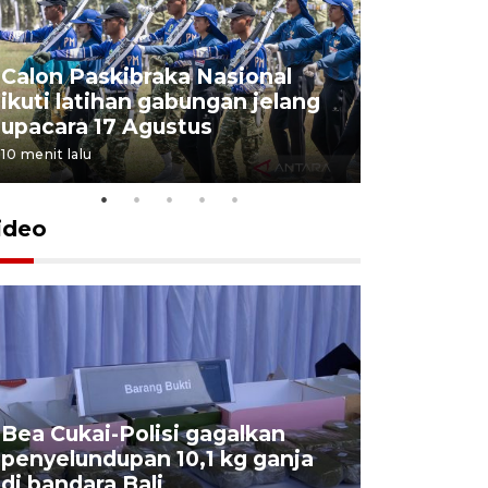
Calon Paskibraka Nasional
Sejumlah
ikuti latihan gabungan jelang
penutupa
upacara 17 Agustus
2026
10 menit lalu
7 Agustus 202
ideo
Bea Cukai-Polisi gagalkan
Pemerint
penyelundupan 10,1 kg ganja
pasar jen
di bandara Bali
internasi