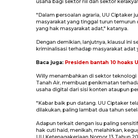
usaha bagi sektor riil dan sektor kerakya
"Dalam persoalan agraria, UU Ciptaker 
masyarakat yang tinggal turun temurun
yang hak masyarakat adat," katanya.
Dengan demikian, lanjutnya, klausul ini 
kriminalisasi terhadap masyarakat adat y
Baca juga:
Presiden bantah 10 hoaks U
Willy menambahkan di sektor teknologi in
Tanah Air, membuat penikmatan terhada
usaha digital dari sisi konten ataupun p
"Kabar baik pun datang. UU Ciptaker te
dilakukan, paling lambat dua tahun setel
Adapun terkait dengan isu paling sensiti
hak cuti haid, menikah, melahirkan, kegu
UU Ketenagakerjaan Nomor 13 Tahun 200