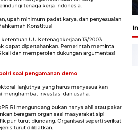
lindungi tenaga kerja Indonesia.
27 Juli 2026 22:32
rjaan, upah minimum padat karya, dan penyesuaian
 Mahkamah Konstitusi.
I
 ketentuan UU Ketenagakerjaan 13/2003
ak dapat dipertahankan. Pemerintah meminta
25 kali dan memperoleh dukungan argumentasi
polri soal pengamanan demo
toral, lanjutnya, yang harus menyesuaikan
ilai menghambat investasi dan usaha.
DPR RI mengundang bukan hanya ahli atau pakar
nkan beragam organisasi masyarakat sipil
k pun turut diundang. Organisasi seperti serikat
jenis turut dilibatkan.