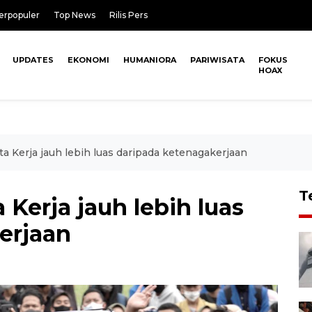
erpopuler
Top News
Rilis Pers
UPDATES
EKONOMI
HUMANIORA
PARIWISATA
FOKUS
HOAX
a Kerja jauh lebih luas daripada ketenagakerjaan
T
 Kerja jauh lebih luas
erjaan