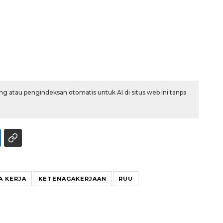
g atau pengindeksan otomatis untuk AI di situs web ini tanpa
160 ribu sambungan baru
jaringan gas 2026
2026-08-07 18:00:00
A KERJA
KETENAGAKERJAAN
RUU