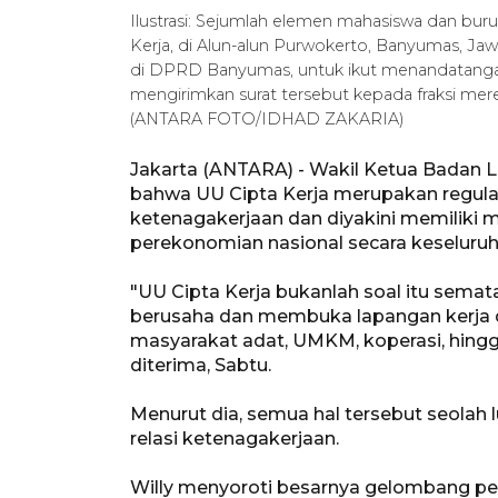
Ilustrasi: Sejumlah elemen mahasiswa dan bu
Kerja, di Alun-alun Purwokerto, Banyumas, Ja
di DPRD Banyumas, untuk ikut menandatangan
mengirimkan surat tersebut kepada fraksi me
(ANTARA FOTO/IDHAD ZAKARIA)
Jakarta (ANTARA) - Wakil Ketua Badan L
bahwa UU Cipta Kerja merupakan regulasi
ketenagakerjaan dan diyakini memiliki m
perekonomian nasional secara keseluruh
"UU Cipta Kerja bukanlah soal itu semat
berusaha dan membuka lapangan kerja di T
masyarakat adat, UMKM, koperasi, hingga 
diterima, Sabtu.
Menurut dia, semua hal tersebut seolah l
relasi ketenagakerjaan.
Willy menyoroti besarnya gelombang pe