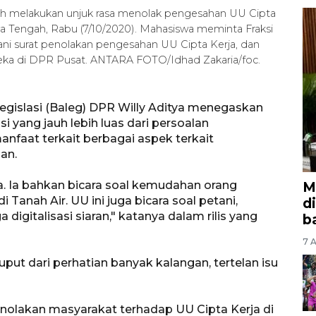
ruh melakukan unjuk rasa menolak pengesahan UU Cipta
wa Tengah, Rabu (7/10/2020). Mahasiswa meminta Fraksi
i surat penolakan pengesahan UU Cipta Kerja, dan
reka di DPR Pusat. ANTARA FOTO/Idhad Zakaria/foc.
egislasi (Baleg) DPR Willy Aditya menegaskan
 yang jauh lebih luas dari persoalan
anfaat terkait berbagai aspek terkait
an.
a. Ia bahkan bicara soal kemudahan orang
M
anah Air. UU ini juga bicara soal petani,
d
digitalisasi siaran," katanya dalam rilis yang
b
7 A
uput dari perhatian banyak kalangan, tertelan isu
nolakan masyarakat terhadap UU Cipta Kerja di