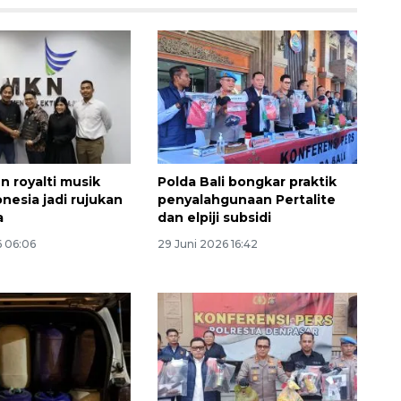
 royalti musik
Polda Bali bongkar praktik
nesia jadi rujukan
penyalahgunaan Pertalite
a
dan elpiji subsidi
6 06:06
29 Juni 2026 16:42