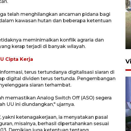
tan.
juga telah menghilangkan ancaman pidana bagi
Pemerintah tunda pungutan
 dalam kawasan hutan dan beberapa ketentuan
pajak pedagang melalui
aplikasi belanja daring
setidaknya meminimalkan konflik agraria dan
6 Agustus 2026 16:45
ang kerap terjadi di banyak wilayah.
U Cipta Kerja
V
formasi, terus tertundanya digitalisasi siaran di
p digital dividen terus tertunda. Pengembangan
enyelenggara siaran terhambat.
lah memastikan Analog Switch Off (ASO) segera
ah UU ini diundangkan," ujarnya.
Polisi tetapkan lima tersangka
f, yakni ketenagakerjaan, ia menyatakan pasal
pengeroyokan maling ayam di
guran, misalnya, berhasil dipertahankan sesuai
Tabanan
3. Demikian juga ketentuan tentang