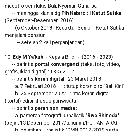
maestro seni lukis Bali, Nyoman Gunarsa
-- meninggal dunia dg
Plh Kabiro : I Ketut Sutika
(September-Desember 2016)
(6 Oktober 2018 : Redaktur Senior I Ketut Sutika
menjalani pensiun
-- setelah 2 kali perpanjangan)
10.
Edy M Ya’kub
- Kepala Biro - (2016 - 2023)
-- perintis
portal konvergensi
(teks, foto, video,
grafis, iklan digital) : 13-5-2017
-- perintis
koran digital
: 23 Maret 2018
a. 7 Februari 2018 : tutup koran biro “Bali Kini”
b. 25 September 2022 : rintis koran digital
(kortal) edisi khusus pariwisata
-- perintis
peran non-media
:
a. pameran fotografi jurnalistik
"Rwa Bhineda"
(sejak 13 Desember 2017/tahunan/HUT ANTARA)
b. pelatihan jurnalistik (SMN 2017-2019 serta