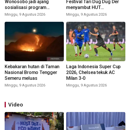
Wonosobo jadi ajang
Festival Tari Dug Dug Der
sosialisasi program
menyambut HUT
pemerintah lewat balon
Kemerdekaan
Minggu, 9 Agustus 2026
Minggu, 9 Agustus 2026
udara
Kebakaran hutan di Taman
Laga Indonesia Super Cup
Nasional Bromo Tengger
2026, Chelsea tekuk AC
Semeru meluas
Milan 3-0
Minggu, 9 Agustus 2026
Minggu, 9 Agustus 2026
Video