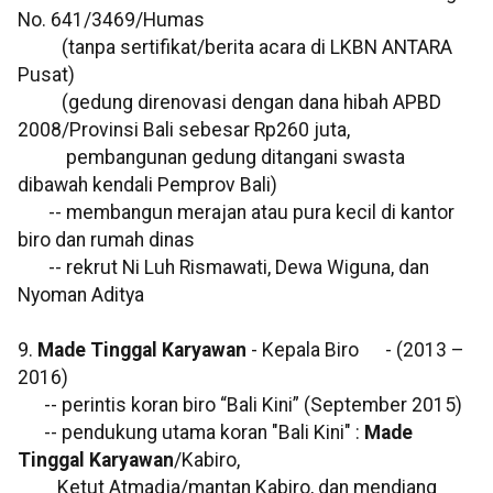
No. 641/3469/Humas
(tanpa sertifikat/berita acara di LKBN ANTARA
Pusat)
(gedung direnovasi dengan dana hibah APBD
2008/Provinsi Bali sebesar Rp260 juta,
pembangunan gedung ditangani swasta
dibawah kendali Pemprov Bali)
-- membangun merajan atau pura kecil di kantor
biro dan rumah dinas
-- rekrut Ni Luh Rismawati, Dewa Wiguna, dan
Nyoman Aditya
9.
Made Tinggal Karyawan
- Kepala Biro - (2013 –
2016)
-- perintis koran biro “Bali Kini” (September 2015)
-- pendukung utama koran "Bali Kini" :
Made
Tinggal Karyawan
/Kabiro,
Ketut Atmadja/mantan Kabiro, dan mendiang