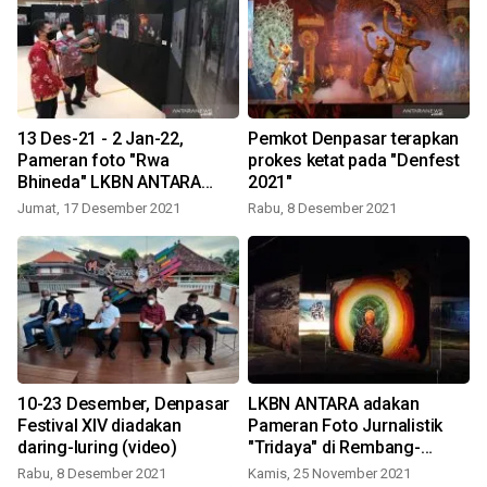
13 Des-21 - 2 Jan-22,
Pemkot Denpasar terapkan
Pameran foto "Rwa
prokes ketat pada "Denfest
Bhineda" LKBN ANTARA
2021"
tampilkan kilas balik
Jumat, 17 Desember 2021
Rabu, 8 Desember 2021
peristiwa di Bali-Nusra
10-23 Desember, Denpasar
LKBN ANTARA adakan
Festival XIV diadakan
Pameran Foto Jurnalistik
daring-luring (video)
"Tridaya" di Rembang-
Jateng
Rabu, 8 Desember 2021
Kamis, 25 November 2021