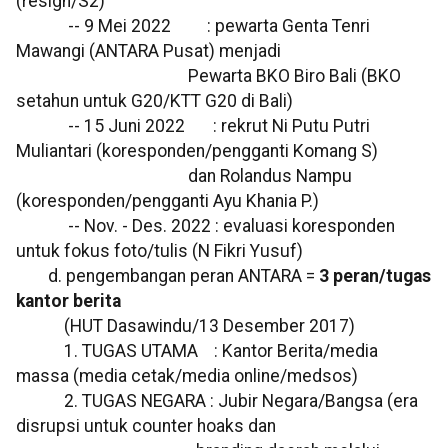
(resign/S2)
-- 9 Mei 2022 : pewarta Genta Tenri
Mawangi (ANTARA Pusat) menjadi
Pewarta BKO Biro Bali (BKO
setahun untuk G20/KTT G20 di Bali)
-- 15 Juni 2022 : rekrut Ni Putu Putri
Muliantari (koresponden/pengganti Komang S)
dan Rolandus Nampu
(koresponden/pengganti Ayu Khania P.)
-- Nov. - Des. 2022 : evaluasi koresponden
untuk fokus foto/tulis (N Fikri Yusuf)
d. pengembangan peran ANTARA =
3 peran/tugas
kantor berita
(HUT Dasawindu/13 Desember 2017)
1. TUGAS UTAMA : Kantor Berita/media
massa (media cetak/media online/medsos)
2. TUGAS NEGARA : Jubir Negara/Bangsa (era
disrupsi untuk counter hoaks dan