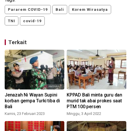
Pararem COVID-19
Bali
Korem Wirasatya
TNI
covid-19
Terkait
Jenazah Ni Wayan Supini
KPPAD Bali minta guru dan
korban gempa Turki tiba di
murid tak abai prokes saat
Bali
PTM 100 persen
Kamis, 23 Februari 2023
Minggu, 3 April 2022