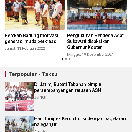
Pemkab Badung motivasi
Pengukuhan Bendesa Adat
generasi muda berkreasi
Sukawati disaksikan
Gubernur Koster
Jumat, 11 Februari 2022
Minggu, 19 Desember 2021
K
Terpopuler - Taksu
Di Jatim, Bupati Tabanan pimpin
persembahyangan ratusan ASN
Jul 10th
Hari Tumpek Kerulut diisi dengan pagelaran
baleganjur
Aug 1st