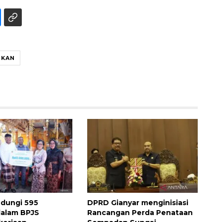
IKAN
Ekspedisi Rupiah Berdaulat
2026 sambangi Papua
2026-08-06 13:15:00
ndungi 595
DPRD Gianyar menginisiasi
dalam BPJS
Rancangan Perda Penataan