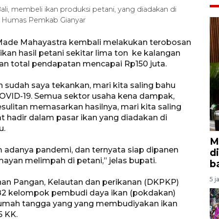
Bali, membeli ikan produksi petani, yang diadakan di
i Humas Pemkab Gianyar
r Made Mahayastra kembali melakukan terobosan
n hasil petani sekitar lima ton ke kalangan
ngan total pendapatan mencapai Rp150 juta.
 sudah saya tekankan, mari kita saling bahu
ID-19. Semua sektor usaha kena dampak,
ulitan memasarkan hasilnya, mari kita saling
 hadir dalam pasar ikan yang diadakan di
u.
M
um adanya pandemi, dan ternyata siap dipanen
d
lumayan melimpah di petani,” jelas bupati.
b
5 j
anan Pangan, Kelautan dan perikanan (DKPKP)
t 82 kelompok pembudi daya ikan (pokdakan)
 rumah tangga yang yang membudiyakan ikan
5 KK.