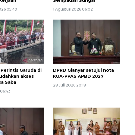
kerjaan
Sempadan Sungai
026 05:49
1 Agustus 2026 06:02
Perintis Garuda di
DPRD Gianyar setujui nota
mudahkan akses
KUA-PPAS APBD 2027
sa Saba
28 Juli 2026 20:18
 06:43