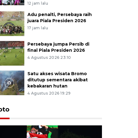
12 jam lalu
Adu penalti, Persebaya raih
juara Piala Presiden 2026
17 jam lalu
Persebaya jumpa Persib di
final Piala Presiden 2026
4 Agustus 2026 23:10
Satu akses wisata Bromo
ditutup sementara akibat
kebakaran hutan
4 Agustus 2026 19:29
Persebaya
oto
Presiden
pinalti l
12 jam lalu