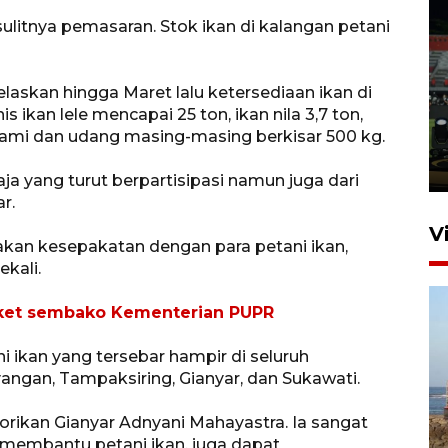
litnya pemasaran. Stok ikan di kalangan petani
Tiga matra TNI unjuk
kemampuan tempur Perisai
askan hingga Maret lalu ketersediaan ikan di
s ikan lele mencapai 25 ton, ikan nila 3,7 ton,
Trisila Nusantara dalam
gurami dan udang masing-masing berkisar 500 kg.
latihan di Kepri
5 Agustus 2026 16:28
ja yang turut berpartisipasi namun juga dari
r.
V
kan kesepakatan dengan para petani ikan,
kali.
aket sembako Kementerian PUPR
 ikan yang tersebar hampir di seluruh
angan, Tampaksiring, Gianyar, dan Sukawati.
Kemen LH, KKP, dan Gubernur
orikan Gianyar Adnyani Mahayastra. Ia sangat
Bali tanam ribuan bibit
t membantu petani ikan, juga dapat