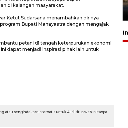
mangrove
an di kalangan masyarakat.
26 Juli 2026 21:18
nyar Ketut Sudarsana menambahkan dirinya
f program Bupati Mahayastra dengan mengajak
I
membantu petani di tengah keterpurukan ekonomi
ini dapat menjadi inspirasi pihak lain untuk
g atau pengindeksan otomatis untuk AI di situs web ini tanpa