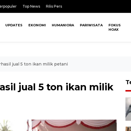
erpopuler
Top News
Rilis Pers
UPDATES
EKONOMI
HUMANIORA
PARIWISATA
FOKUS
HOAX
hasil jual 5 ton ikan milik petani
T
sil jual 5 ton ikan milik