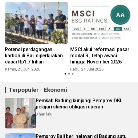
Potensi perdagangan
MSCI akui reformasi pasar
karbon di Bali diperkirakan
modal RI, tetap awasi
capai Rp1,7 triliun
hingga November 2026
Kamis, 25 Juni 2026
Rabu, 24 Juni 2026
S
Terpopuler - Ekonomi
Pemkab Badung kunjungi Pemprov DKI
pelajari skema obligasi daerah
3 hari lalu
Pemprov Bali beri nelayan di Badung satu