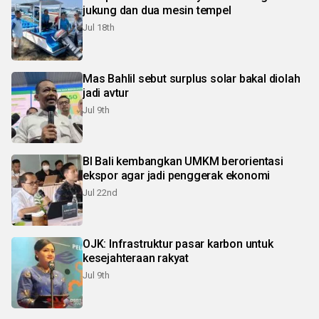
jukung dan dua mesin tempel
Jul 18th
Mas Bahlil sebut surplus solar bakal diolah
jadi avtur
Jul 9th
BI Bali kembangkan UMKM berorientasi
ekspor agar jadi penggerak ekonomi
Jul 22nd
OJK: Infrastruktur pasar karbon untuk
kesejahteraan rakyat
Jul 9th