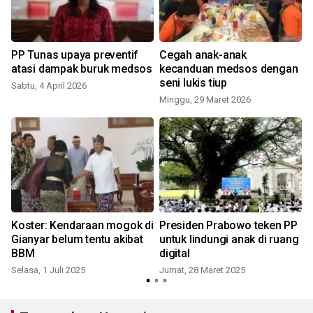
PP Tunas upaya preventif
Cegah anak-anak
atasi dampak buruk medsos
kecanduan medsos dengan
seni lukis tiup
Sabtu, 4 April 2026
Minggu, 29 Maret 2026
S
g
Koster: Kendaraan mogok di
Presiden Prabowo teken PP
Gianyar belum tentu akibat
untuk lindungi anak di ruang
i
BBM
digital
Selasa, 1 Juli 2025
Jumat, 28 Maret 2025