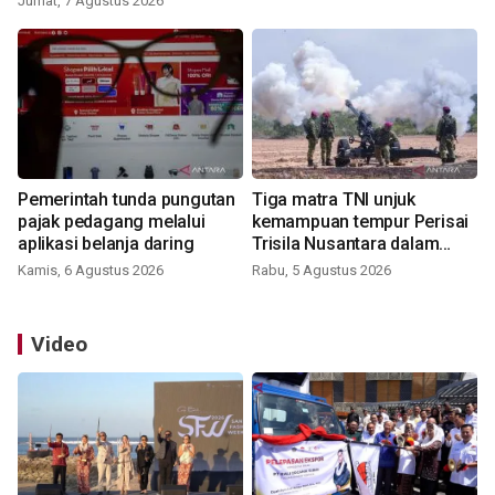
Jumat, 7 Agustus 2026
Pemerintah tunda pungutan
Tiga matra TNI unjuk
pajak pedagang melalui
kemampuan tempur Perisai
aplikasi belanja daring
Trisila Nusantara dalam
latihan di Kepri
Kamis, 6 Agustus 2026
Rabu, 5 Agustus 2026
Video