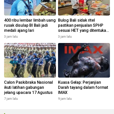
400 ribu lembar limbah uang
Bulog Bali sidak ritel
rusak disulap BI Bali jadi
pastikan penjualan SPHP
medali ajang lari
sesuai HET yang ditentukan
pemerintah
3 jam lalu
3 jam lalu
Calon Paskibraka Nasional
Kuasa Gelap: Perjanjian
ikuti latihan gabungan
Darah tayang dalam format
jelang upacara 17 Agustus
IMAX
7 jam lalu
9 jam lalu