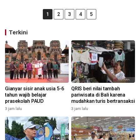
1
2
3
4
5
Terkini
Gianyar sisir anak usia 5-6
QRIS beri nilai tambah
tahun wajib belajar
pariwisata di Bali karena
prasekolah PAUD
mudahkan turis bertransaksi
3 jam lalu
3 jam lalu