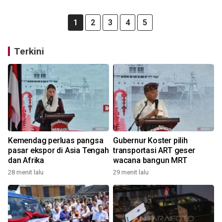
1
2
3
4
5
Terkini
Kemendag perluas pangsa
Gubernur Koster pilih
pasar ekspor di Asia Tengah
transportasi ART geser
dan Afrika
wacana bangun MRT
28 menit lalu
29 menit lalu