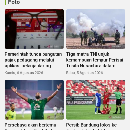
Foto
Pemerintah tunda pungutan
Tiga matra TNI unjuk
pajak pedagang melalui
kemampuan tempur Perisai
aplikasi belanja daring
Trisila Nusantara dalam
latihan di Kepri
Kamis, 6 Agustus 2026
Rabu, 5 Agustus 2026
Persebaya akan bertemu
Persib Bandung lolos ke