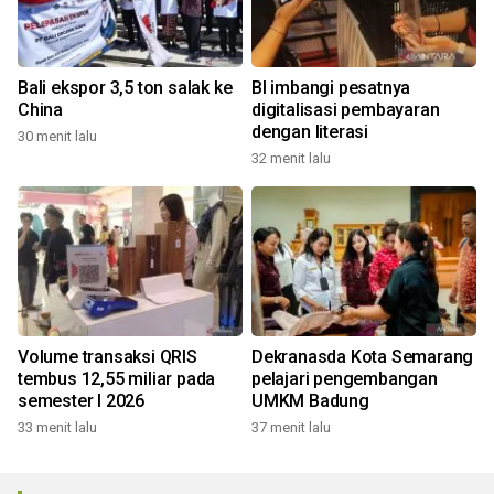
Bali ekspor 3,5 ton salak ke
BI imbangi pesatnya
China
digitalisasi pembayaran
dengan literasi
30 menit lalu
32 menit lalu
Volume transaksi QRIS
Dekranasda Kota Semarang
tembus 12,55 miliar pada
pelajari pengembangan
semester I 2026
UMKM Badung
33 menit lalu
37 menit lalu